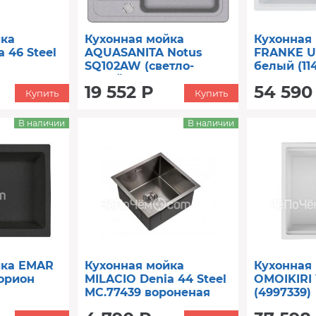
йка
Кухонная мойка
Кухонная
 46 Steel
AQUASANITA Notus
FRANKE U
SQ102AW (светло-
белый (114
 сталь
серый 221)
19 552 Р
54 590
Купить
Купить
В наличии
В наличии
йка EMAR
Кухонная мойка
Кухонная
орион
MILACIO Denia 44 Steel
OMOIKIRI
MC.77439 вороненая
(4997339)
сталь