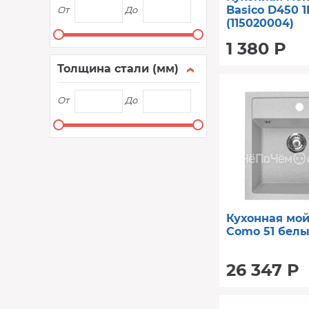
Basico D450 1B
От
До
(115020004)
1 380 Р
Толщина стали (мм)
От
До
Кухонная мо
Como 51 бел
26 347 Р