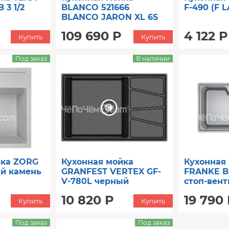
 3 1/2
BLANCO 521666
F-490 (F 
BLANCO JARON XL 6S
нерж. сталь
109 690 Р
4 122 Р
зеркальная
Купить
Купить
полировка,с
Под заказ
В наличии
йка ZORG
Кухонная мойка
Кухонная
ый камень
GRANFEST VERTEX GF-
FRANKE BC
V-780L черный
стоп-вент
101.0689.8
10 820 Р
19 790
Купить
Купить
Под заказ
Под заказ