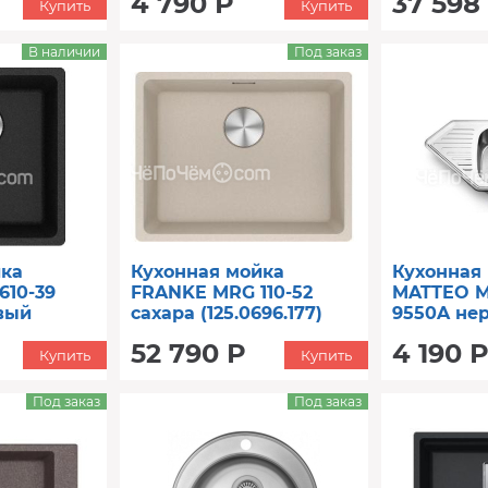
4 790 Р
37 598
Купить
Купить
В наличии
Под заказ
йка
Кухонная мойка
Кухонная
610-39
FRANKE MRG 110-52
MATTEO 
вый
сахара (125.0696.177)
9550A не
52 790 Р
4 190 Р
Купить
Купить
Под заказ
Под заказ