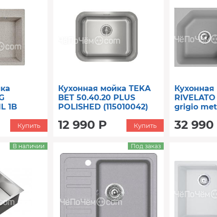
йка
Кухонная мойка TEKA
Кухонная
G
BET 50.40.20 PLUS
RIVELATO
L 1B
POLISHED (115010042)
grigio met
12 990 Р
32 990
Купить
Купить
В наличии
Под заказ