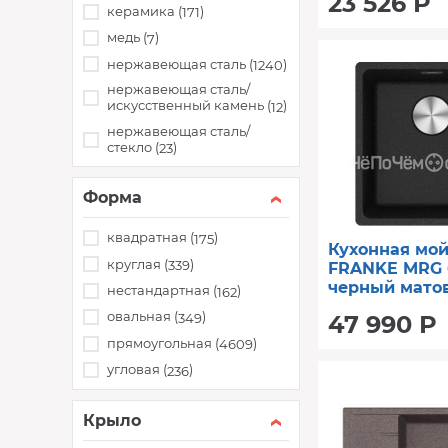
23 526 Р
керамика (
)
171
медь (
)
7
нержавеющая сталь (
)
1240
нержавеющая сталь/
искусственный камень (
)
12
нержавеющая сталь/
стекло (
)
23
Форма
квадратная (
)
175
Кухонная мо
круглая (
)
339
FRANKE MRG 
черный мато
нестандартная (
)
162
(114.0696.191)
овальная (
)
349
47 990 Р
прямоугольная (
)
4609
угловая (
)
236
Крыло