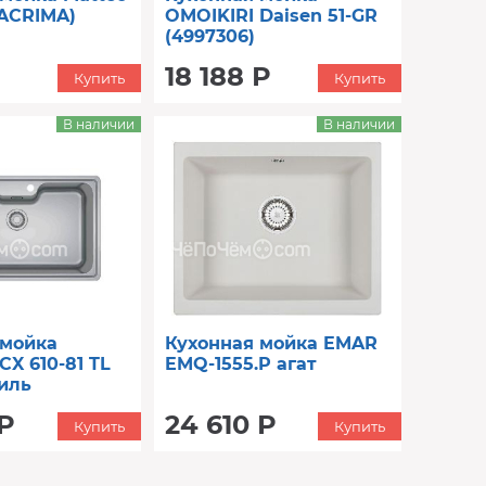
LACRIMA)
OMOIKIRI Daisen 51-GR
(4997306)
18 188 Р
Купить
Купить
В наличии
В наличии
 мойка
Кухонная мойка EMAR
X 610-81 TL
EMQ-1555.P агат
иль
79
 Р
24 610 Р
Купить
Купить