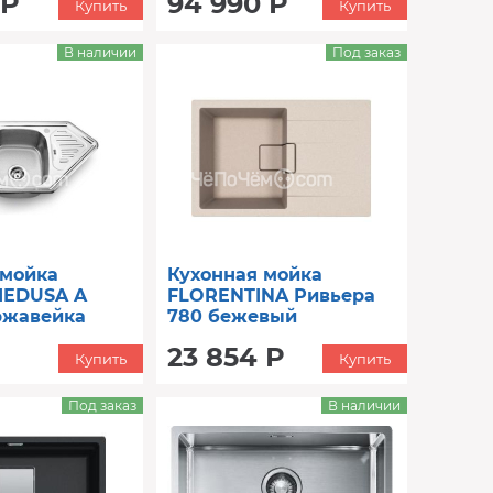
 Р
94 990 Р
Купить
Купить
В наличии
Под заказ
 мойка
Кухонная мойка
MEDUSA A
FLORENTINA Ривьера
ржавейка
780 бежевый
(20.480.C0780.104)
23 854 Р
Купить
Купить
Под заказ
В наличии