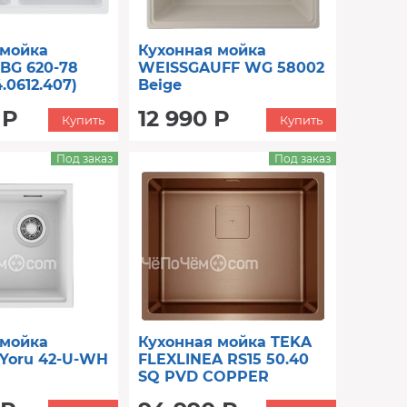
 мойка
Кухонная мойка
BG 620-78
WEISSGAUFF WG 58002
.0612.407)
Beige
 Р
12 990 Р
Купить
Купить
Под заказ
Под заказ
 мойка
Кухонная мойка TEKA
 Yoru 42-U-WH
FLEXLINEA RS15 50.40
SQ PVD COPPER
(115000025)