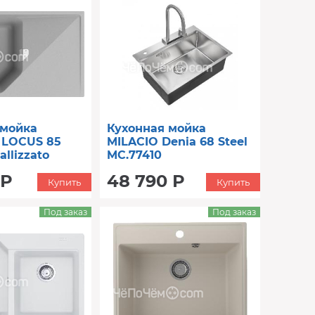
 мойка
Кухонная мойка
 LOCUS 85
MILACIO Denia 68 Steel
allizzato
MC.77410
нержавеющая сталь
 Р
48 790 Р
Купить
Купить
Под заказ
Под заказ