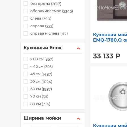
без крыла (
)
2817
оборачиваемое (
)
2345
слева (
)
390
справа (
)
222
справа и слева (
)
117
Кухонная мо
EMQ-1780.Q о
Кухонный блок
33 133 Р
> 80 см (
)
367
< 45 см (
)
326
45 см (
)
1487
50 см (
)
1024
60 см (
)
1937
70 см (
)
36
80 см (
)
714
Ширина мойки
Кухонная мо