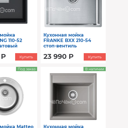
 мойка
Кухонная мойка
G 110-52
FRANKE BXX 210-54
атовый
стоп-вентиль
95)
127.0677.190
 Р
23 990 Р
Купить
Купить
Под заказ
В наличии
мойка Matteo
Кухонная мойка