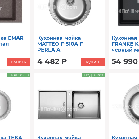
йка EMAR
Кухонная мойка
Кухонная
пал
MATTEO F-510А F
FRANKE KN
PERLA A
черный м
(125.0696.1
4 482 Р
54 990
Купить
Купить
Под заказ
Под заказ
йка TEKA
Кухонная мойка
Кухонная 