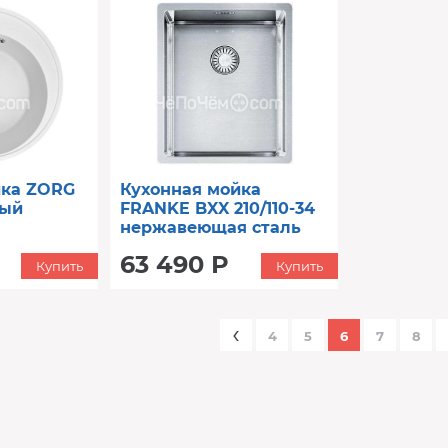
йка ZORG
Кухонная мойка
лый
FRANKE BXX 210/110-34
нержавеющая сталь
(127.0369.056)
63 490 Р
Купить
Купить
‹
4
5
6
7
8