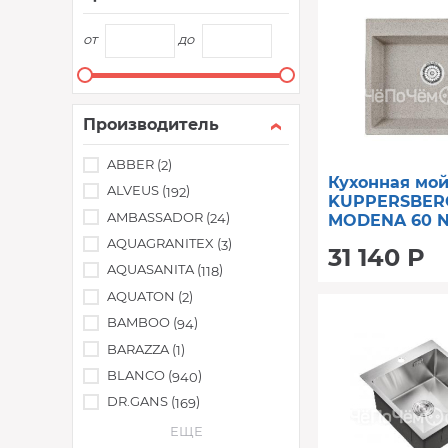
от
до
Производитель
ABBER (
)
2
Кухонная мо
ALVEUS (
)
192
KUPPERSBER
AMBASSADOR (
)
24
MODENA 60 N
JASMIN
AQUAGRANITEX (
)
3
31 140 Р
AQUASANITA (
)
118
AQUATON (
)
2
BAMBOO (
)
94
BARAZZA (
)
1
BLANCO (
)
940
DR.GANS (
)
169
ЕЩЕ