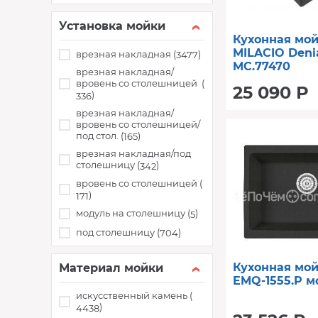
Установка мойки
Кухонная мо
MILACIO Denia
врезная накладная (
)
3477
MC.77470
врезная накладная/
нержавеющая
вровень со столешницей (
25 090 Р
)
336
врезная накладная/
вровень со столешницей/
под стол. (
)
165
врезная накладная/под
столешницу (
)
342
вровень со столешницей (
)
171
модуль на столешницу (
)
5
под столешницу (
)
704
Кухонная мо
Материал мойки
EMQ-1555.P м
искусственный камень (
)
4438