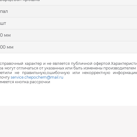
пал
 шт
0 мм
00 мм
правочный характер и не является публичной офертой.Характеристи
ра могут отличаться от указанных или быть изменены производителем 
аметили не правильную,ошибочную или некорректную информаци
почту
service.chepochem@mail.ru
 имеется кнопка рассрочки