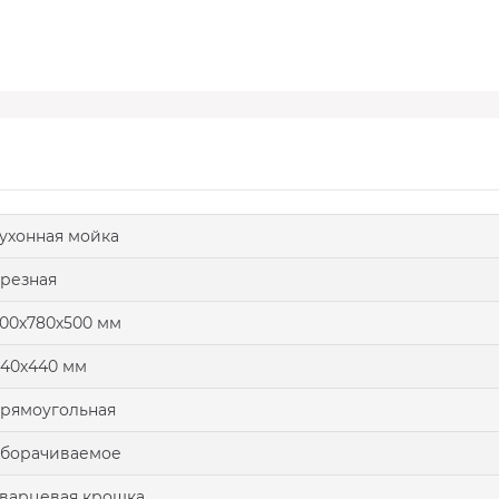
ухонная мойка
резная
00х780х500 мм
40х440 мм
рямоугольная
оборачиваемое
варцевая крошка