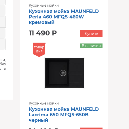
Кухонные мойки
Кухонная мойка MAUNFELD
Perla 460 MFQS-460W
кремовый
11 490 Р
Купить
В наличии
товар
дня
ки,
без
ю в
Кухонные мойки
Кухонная мойка MAUNFELD
Lacrima 650 MFQS-650B
черный