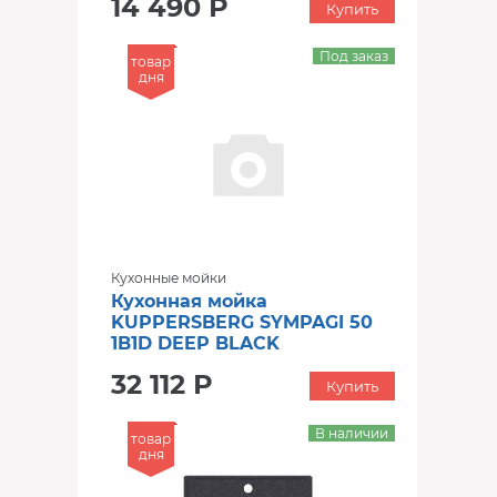
14 490 Р
Купить
Под заказ
товар
дня
Кухонные мойки
Кухонная мойка
KUPPERSBERG SYMPAGI 50
1B1D DEEP BLACK
32 112 Р
Купить
В наличии
товар
дня