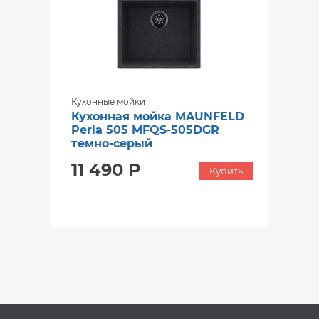
Кухонные мойки
Кухонная мойка MAUNFELD
Perla 505 MFQS-505DGR
темно-серый
11 490 Р
Купить
‹
›
‹
›
В наличии
В наличии