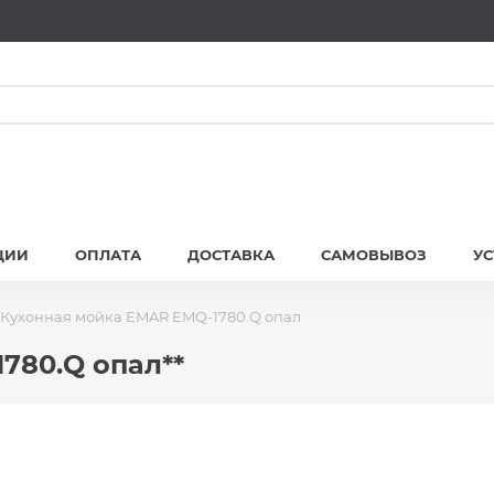
ЦИИ
ОПЛАТА
ДОСТАВКА
САМОВЫВОЗ
У
Кухонная мойка EMAR EMQ-1780.Q опал
780.Q опал**