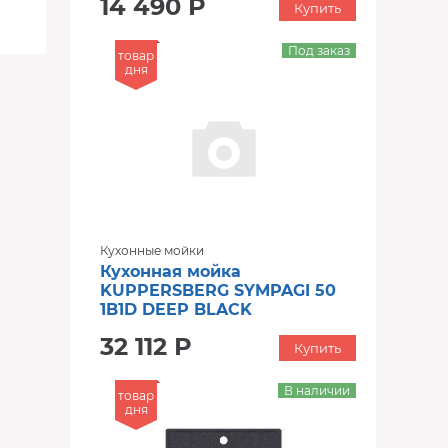
14 490 Р
Купить
Под заказ
товар
дня
Кухонные мойки
Кухонная мойка
KUPPERSBERG SYMPAGI 50
1B1D DEEP BLACK
32 112 Р
Купить
В наличии
товар
дня