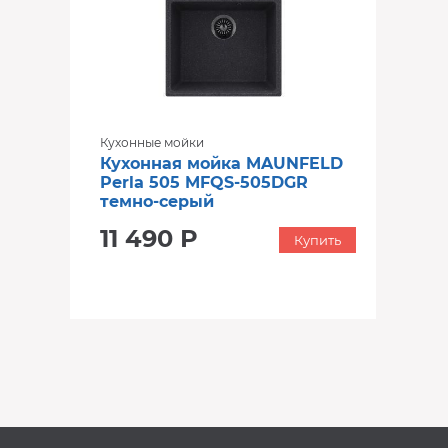
Кухонные мойки
Кухонная мойка MAUNFELD
Perla 505 MFQS-505DGR
темно-серый
11 490 Р
Купить
‹
›
‹
›
В наличии
В наличии