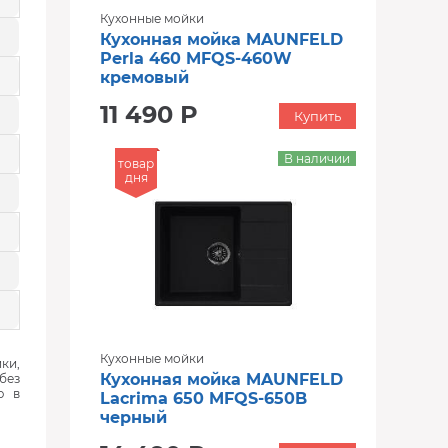
Кухонные мойки
Кухонная мойка MAUNFELD
Perla 460 MFQS-460W
кремовый
11 490 Р
Купить
В наличии
товар
дня
Кухонные мойки
ки,
Кухонная мойка MAUNFELD
без
ю в
Lacrima 650 MFQS-650B
черный