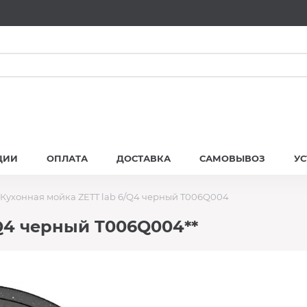
ЦИИ
ОПЛАТА
ДОСТАВКА
САМОВЫВОЗ
У
Кухонная мойка ZETT lab 6/Q4 черный T006Q004
Q4 черный T006Q004**