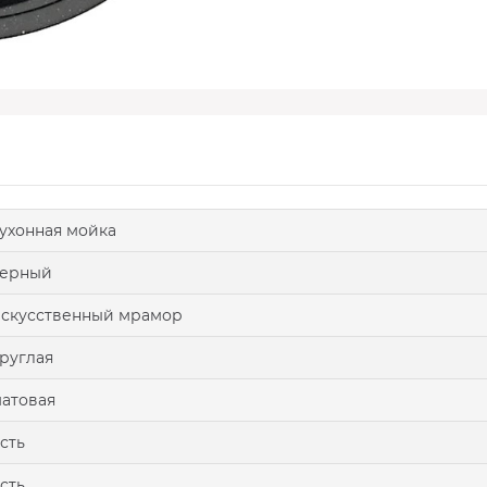
ухонная мойка
черный
скусственный мрамор
руглая
атовая
сть
сть