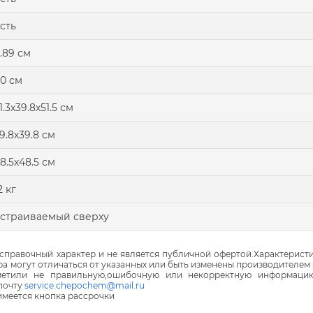
сть
.89 см
0 см
1.3х39.8х51.5 см
9.8х39.8 см
8.5х48.5 см
2 кг
страиваемый сверху
правочный характер и не является публичной офертой.Характеристи
ра могут отличаться от указанных или быть изменены производителем 
аметили не правильную,ошибочную или некорректную информаци
почту
service.chepochem@mail.ru
 имеется кнопка рассрочки