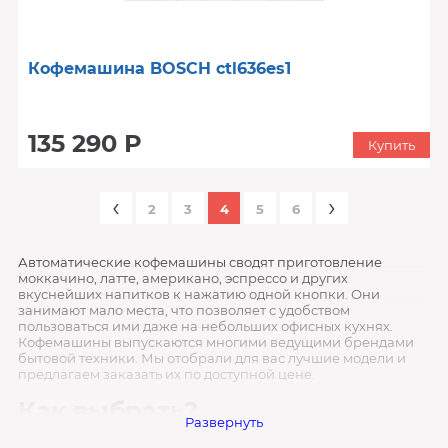
Кофемашина BOSCH ctl636es1
135 290 Р
Купить
‹
›
2
3
4
5
6
Автоматические кофемашины сводят приготовление
моккачино, латте, американо, эспрессо и других
вкуснейших напитков к нажатию одной кнопки. Они
занимают мало места, что позволяет с удобством
пользоваться ими даже на небольших офисных кухнях.
Кофемашины выпускаются многими ведущими брендами
бытовой техники. Мы отобрали для вас лучшие модели и
предлагаем заказать их по доступной цене.
Как выбрать?
Развернуть