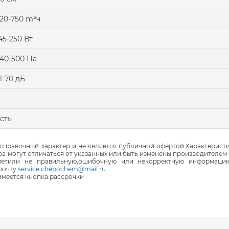
20-750 m³ч
45-250 Вт
40-500 Па
1-70 дБ
сть
правочный характер и не является публичной офертой.Характеристи
ра могут отличаться от указанных или быть изменены производителем 
аметили не правильную,ошибочную или некорректную информаци
почту
service.chepochem@mail.ru
 имеется кнопка рассрочки