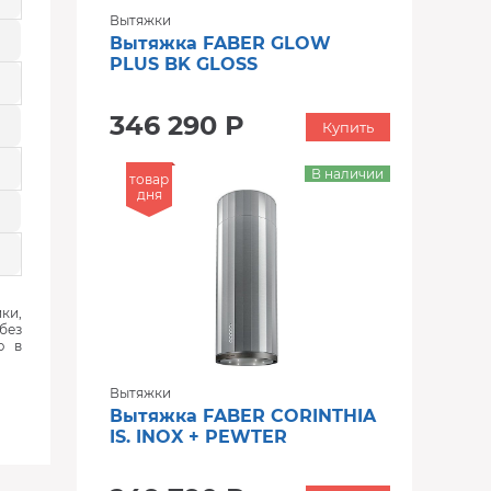
Вытяжки
Вытяжка FABER GLOW
PLUS BK GLOSS
346 290 Р
Купить
В наличии
товар
дня
ки,
без
ю в
Вытяжки
Вытяжка FABER CORINTHIA
IS. INOX + PEWTER