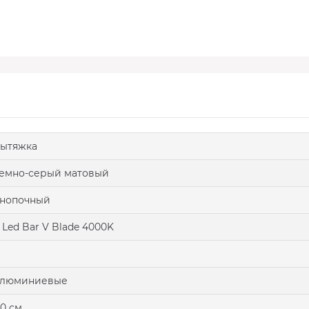
ытяжка
емно-серый матовый
кнопочный
 Led Bar V Blade 4000K
алюминиевые
0 см