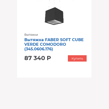
Вытяжки
Вытяжка FABER SOFT CUBE
VERDE COMODORO
(345.0606.176)
87 340 Р
Купить
‹
›
‹
›
‹
›
В наличии
В наличии