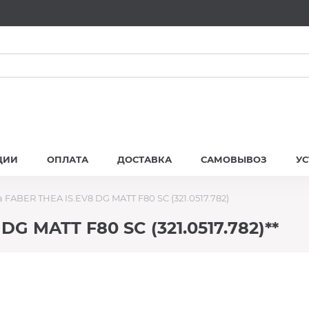
ЦИИ
ОПЛАТА
ДОСТАВКА
САМОВЫВОЗ
У
FABER THEA IS.EV8 DG MATT F80 SC (321.0517.782)
G MATT F80 SC (321.0517.782)**