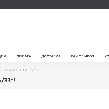
ЦИИ
ОПЛАТА
ДОСТАВКА
САМОВЫВОЗ
У
ELICA ZENITH II IX/A/33
/33**