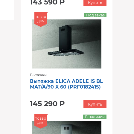
143 590 Р
Купить
Под заказ
товар
дня
Вытяжки
Вытяжка ELICA ADELE IS BL
MAT/A/90 X 60 (PRF0182415)
145 290 Р
Купить
В наличии
товар
дня