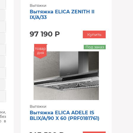
Вытяжки
Вытяжка ELICA ZENITH II
IX/A/33
97 190 Р
Купить
Под заказ
товар
дня
Вытяжки
ки,
Вытяжка ELICA ADELE IS
без
BLIX/A/90 X 60 (PRF0181761)
ю в