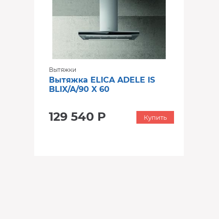
Вытяжки
Вытяжка ELICA ADELE IS
BLIX/A/90 X 60
129 540 Р
Купить
‹
›
‹
›
‹
›
В наличии
В наличии