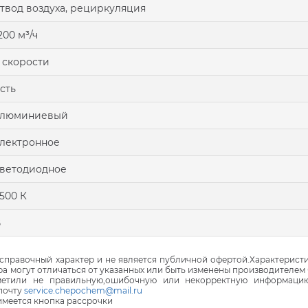
твод воздуха, рециркуляция
200 м³/ч
 скорости
сть
алюминиевый
лектронное
ветодиодное
500 К
В
правочный характер и не является публичной офертой.Характеристи
ра могут отличаться от указанных или быть изменены производителем 
аметили не правильную,ошибочную или некорректную информаци
почту
service.chepochem@mail.ru
 имеется кнопка рассрочки