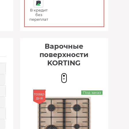
В кредит
без
переплат
Варочные
поверхности
KORTING
Под заказ
товар
дня