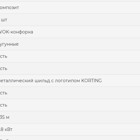
омпозит
 шт
WOK-конфорка
угунные
сть
сть
еталлический шильд с логотипом KORTING
сть
сть
.35 м
.8 кВт