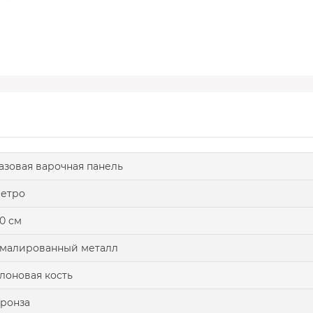
азовая варочная панель
етро
0 см
малированный металл
лоновая кость
ронза