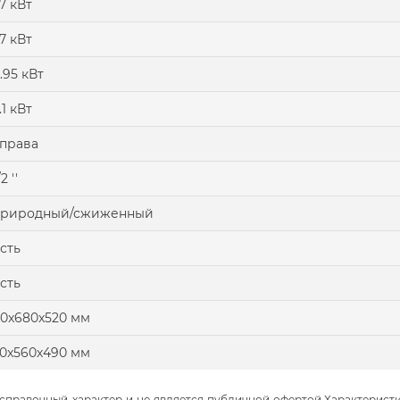
.7 кВт
.7 кВт
.95 кВт
.1 кВт
права
/2 ''
природный/сжиженный
сть
сть
0x680x520 мм
0x560х490 мм
правочный характер и не является публичной офертой.Характеристи