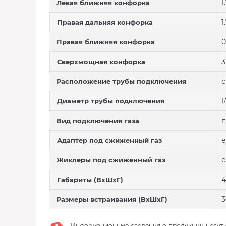
1
Левая ближняя конфорка
1
Правая дальняя конфорка
0
Правая ближняя конфорка
3
Сверхмощная конфорка
с
Расположение трубы подключения
1
Диаметр трубы подключения
Вид подключения газа
е
Адаптер под сжиженный газ
е
Жиклеры под сжиженный газ
4
Габариты (ВхШхГ)
3
Размеры встраивания (ВхШхГ)
Информационные сведения о продукции несут с