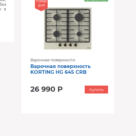
товар
без
дня
ю в
Варочные поверхности
Варочная поверхность
KORTING HG 645 CRB
26 990 Р
Купить
‹
›