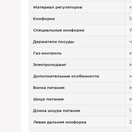
к
Материал регуляторов
5
Конфорки
Специальные конфорки
ч
Держатели посуды
е
Газ-контроль
е
Электроподжиг
м
Дополнительные особенности
е
Вилка питания
е
Шнур питания
1
Длина шнура питания
2
Левая дальняя конфорка