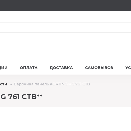
ЦИИ
ОПЛАТА
ДОСТАВКА
САМОВЫВОЗ
У
сти
Варочная панель KORTING HG 761 CTB
G 761 CTB**