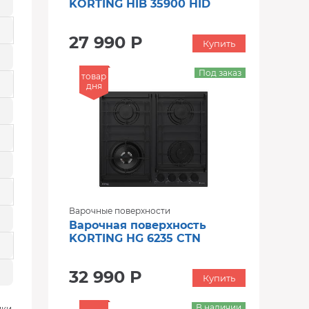
KORTING HIB 35900 HID
27 990 Р
Купить
Под заказ
товар
дня
Варочные поверхности
Варочная поверхность
KORTING HG 6235 CTN
32 990 Р
Купить
В наличии
ки,