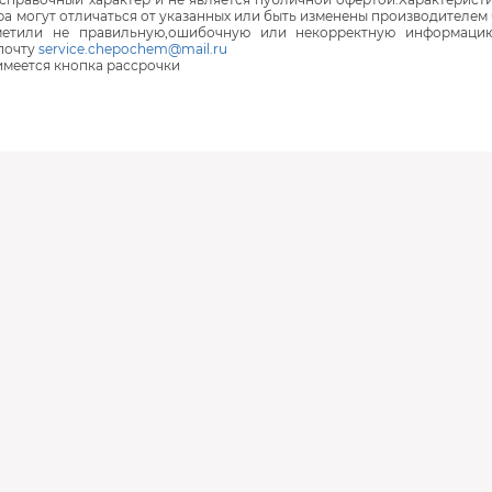
ра могут отличаться от указанных или быть изменены производителем 
аметили не правильную,ошибочную или некорректную информаци
почту
service.chepochem@mail.ru
 имеется кнопка рассрочки