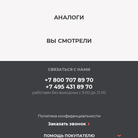
‹
›
АНАЛОГИ
В наличии
‹
›
ВЫ СМОТРЕЛИ
В наличии
‹
›
СВЯЗАТЬСЯ С НАМИ
В наличии
+7 800 707 89 70
+7 495 431 89 70
работаем без выходных с 9:00 до 21:00
Аксессуары
Очищающий спрей
для нержавеющей
стали BON BN-175
Политика конфиденциальности
(500 мл)
Варочные поверхности
Заказать звонок
348 Р
Варочная панель
Купить
FOSTER 7066052
ПОМОЩЬ ПОКУПАТЕЛЮ