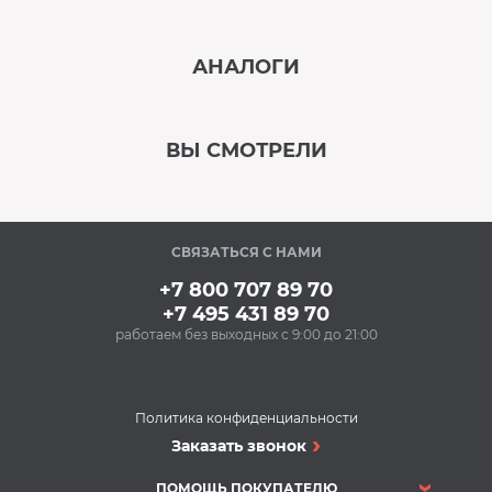
‹
›
АНАЛОГИ
В наличии
‹
›
ВЫ СМОТРЕЛИ
В наличии
‹
›
СВЯЗАТЬСЯ С НАМИ
В наличии
+7 800 707 89 70
+7 495 431 89 70
работаем без выходных с 9:00 до 21:00
Аксессуары
Силиконовые
антивибрационные
подставки BON BN-
Политика конфиденциальности
610-1 (1 компл.)
Сушильные машины
Заказать звонок
588 Р
Сушильная машина
Купить
BOSCH wtb 66211 oe
ПОМОЩЬ ПОКУПАТЕЛЮ