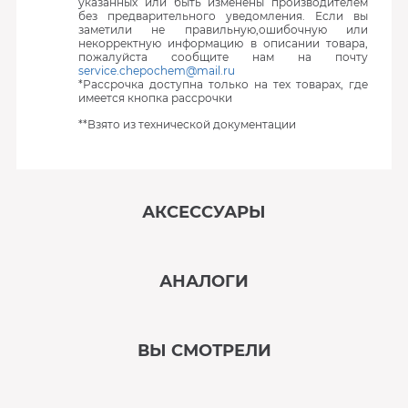
указанных или быть изменены производителем
без предварительного уведомления. Если вы
заметили не правильную,ошибочную или
некорректную информацию в описании товара,
пожалуйста сообщите нам на почту
service.chepochem@mail.ru
*Рассрочка доступна только на тех товарах, где
имеется кнопка рассрочки
**Взято из технической документации
АКСЕССУАРЫ
‹
›
АНАЛОГИ
В наличии
‹
›
ВЫ СМОТРЕЛИ
В наличии
‹
›