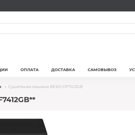
ЦИИ
ОПЛАТА
ДОСТАВКА
САМОВЫВОЗ
У
ы
Сушильная машина BEKO DF7412GB
7412GB**