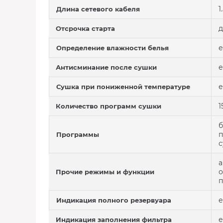
1
Длина сетевого кабеля
д
Отсрочка старта
е
Определение влажности белья
е
Антисминание после сушки
е
Сушка при пониженной температуре
1
Количество программ сушки
б
п
Программы
с
а
о
Прочие режимы и функции
п
е
Индикация полного резервуара
е
Индикация заполнения фильтра