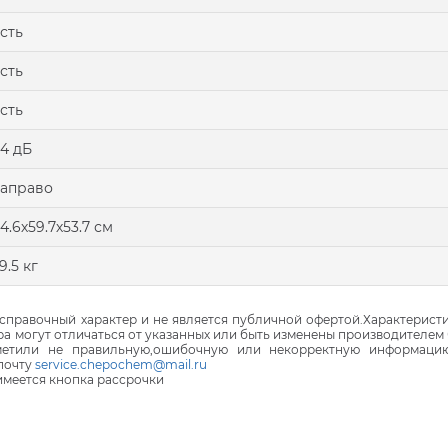
сть
сть
сть
4 дБ
аправо
4.6х59.7х53.7 см
9.5 кг
правочный характер и не является публичной офертой.Характеристи
ра могут отличаться от указанных или быть изменены производителем 
аметили не правильную,ошибочную или некорректную информаци
почту
service.chepochem@mail.ru
 имеется кнопка рассрочки