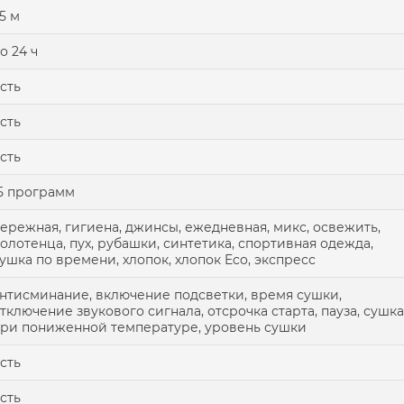
.5 м
о 24 ч
сть
сть
сть
5 программ
ережная, гигиена, джинсы, ежедневная, микс, освежить,
олотенца, пух, рубашки, синтетика, спортивная одежда,
ушка по времени, хлопок, хлопок Eco, экспресс
нтисминание, включение подсветки, время сушки,
тключение звукового сигнала, отсрочка старта, пауза, сушка
ри пониженной температуре, уровень сушки
сть
сть