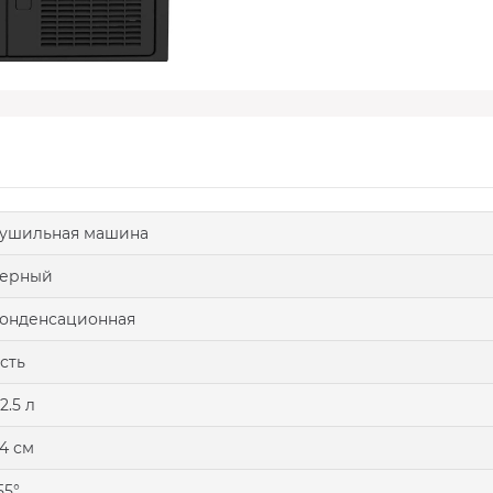
ушильная машина
черный
онденсационная
сть
2.5 л
4 см
55°