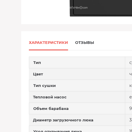
ХАРАКТЕРИСТИКИ
ОТЗЫВЫ
с
Тип
Цвет
к
Тип сушки
е
Тепловой насос
9
Объем барабана
3
Диаметр загрузочного люка
1
Угол открывания люка