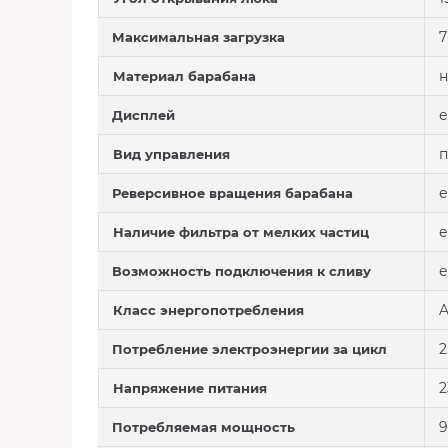
7
Максимальная загрузка
н
Материал барабана
е
Дисплей
п
Вид управления
е
Реверсивное вращения барабана
е
Наличие фильтра от мелких частиц
е
Возможность подключения к сливу
A
Класс энергопотребления
2
Потребление электроэнергии за цикл
2
Напряжение питания
9
Потребляемая мощность