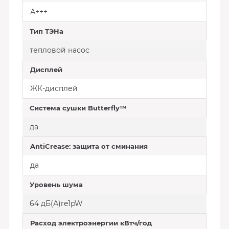
А+++
Тип ТЭНа
тепловой насос
Дисплей
ЖК-дисплей
Система сушки Butterfly™
да
AntiCrease: защита от сминания
да
Уровень шума
64 дБ(А)re1pW
Расход электроэнергии кВтч/год