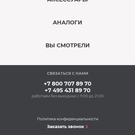
‹
›
АНАЛОГИ
В наличии
‹
›
ВЫ СМОТРЕЛИ
В наличии
‹
›
СВЯЗАТЬСЯ С НАМИ
В наличии
+7 800 707 89 70
+7 495 431 89 70
работаем без выходных с 9:00 до 21:00
Аксессуары
Силиконовые
антивибрационные
подставки BON BN-
Политика конфиденциальности
610-1 (1 компл.)
Сушильные машины
Заказать звонок
588 Р
Сушильная машина
Купить