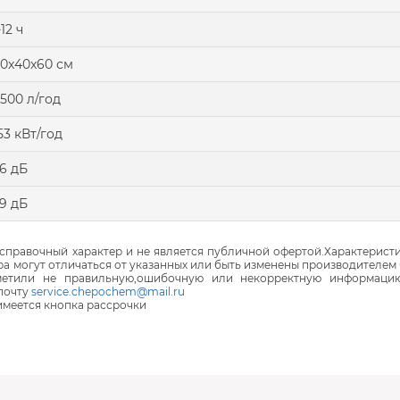
-12 ч
0x40x60 см
500 л/год
53 кВт/год
6 дБ
9 дБ
правочный характер и не является публичной офертой.Характеристи
ра могут отличаться от указанных или быть изменены производителем 
аметили не правильную,ошибочную или некорректную информаци
почту
service.chepochem@mail.ru
 имеется кнопка рассрочки