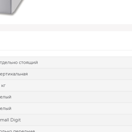
тдельно стоящий
ертикальная
 кг
белый
белый
mall Digit
олько передние