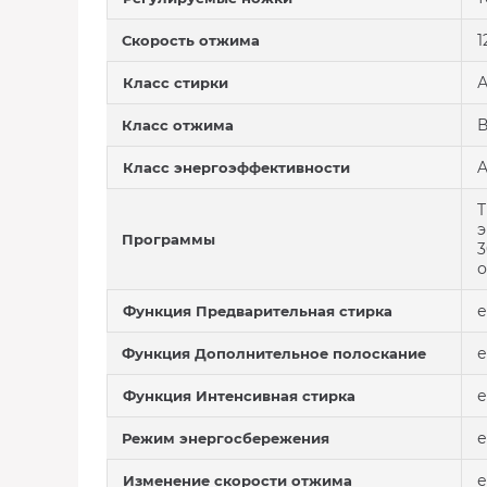
1
Скорость отжима
Класс стирки
Класс отжима
A
Класс энергоэффективности
T
э
Программы
3
о
е
Функция Предварительная стирка
е
Функция Дополнительное полоскание
е
Функция Интенсивная стирка
е
Режим энергосбережения
е
Изменение скорости отжима