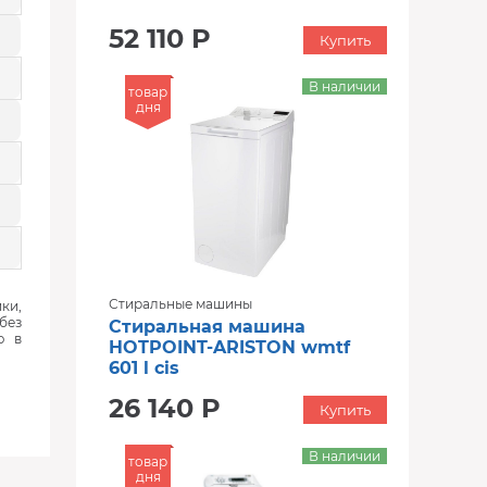
52 110 Р
Купить
В наличии
товар
дня
Стиральные машины
ки,
без
Стиральная машина
ю в
HOTPOINT-ARISTON wmtf
601 l cis
26 140 Р
Купить
В наличии
товар
дня