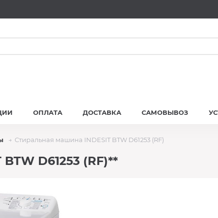
ЦИИ
ОПЛАТА
ДОСТАВКА
САМОВЫВОЗ
У
ы
Стиральная машина INDESIT BTW D61253 (RF)
BTW D61253 (RF)**