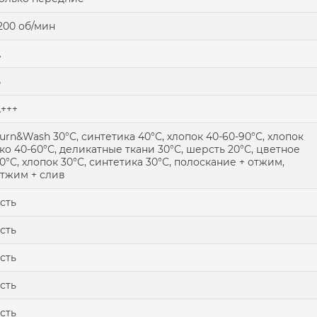
200 об/мин
А
В
+++
urn&Wash 30°С, синтетика 40°С, хлопок 40-60-90°С, хлопок
ко 40-60°С, деликатные ткани 30°С, шерсть 20°С, цветное
0°С, хлопок 30°С, синтетика 30°С, полоскание + отжим,
тжим + слив
сть
сть
сть
сть
сть