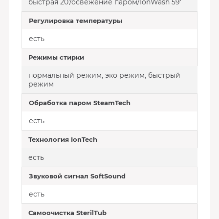
быстрая 20'/освежение паром/IonWash 59'
Регулировка температуры
есть
Режимы стирки
нормальный режим, эко режим, быстрый
режим
Обработка паром SteamTech
есть
Технология IonTech
есть
Звуковой сигнал SoftSound
есть
Самоочистка SterilTub