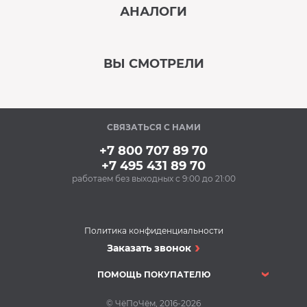
АНАЛОГИ
В наличии
‹
›
ВЫ СМОТРЕЛИ
В наличии
‹
›
СВЯЗАТЬСЯ С НАМИ
В наличии
+7 800 707 89 70
+7 495 431 89 70
работаем без выходных с 9:00 до 21:00
Аксессуары
Силиконовые
антивибрационные
подставки BON BN-
Политика конфиденциальности
610-1 (1 компл.)
Стиральные машины
Заказать звонок
588 Р
Стиральная машина
Купить
AEG L8WBC61S
ПОМОЩЬ ПОКУПАТЕЛЮ
Стиральные машины
В наличии
55 390 Р
© ЧёПоЧём, 2016-2026