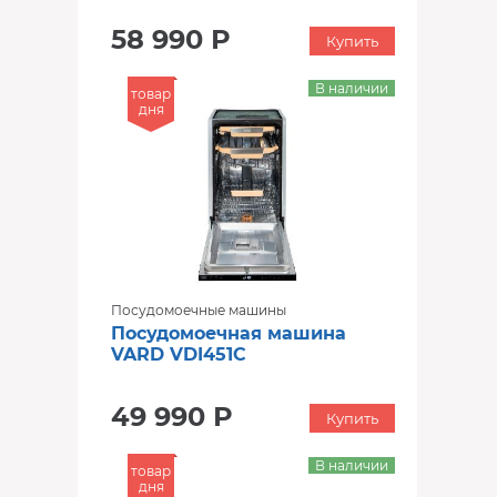
58 990 Р
Купить
В наличии
товар
дня
Посудомоечные машины
Посудомоечная машина
VARD VDI451C
49 990 Р
Купить
В наличии
товар
дня