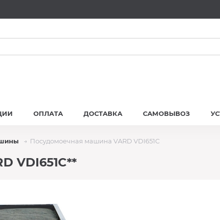
ЦИИ
ОПЛАТА
ДОСТАВКА
САМОВЫВОЗ
У
ашины
Посудомоечная машина VARD VDI651C
D VDI651C**