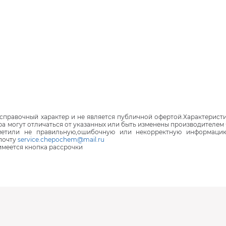
правочный характер и не является публичной офертой.Характеристи
ра могут отличаться от указанных или быть изменены производителем 
аметили не правильную,ошибочную или некорректную информаци
почту
service.chepochem@mail.ru
 имеется кнопка рассрочки