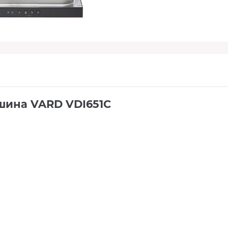
шина VARD VDI651C