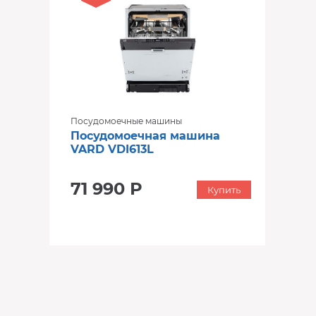
Посудомоечные машины
Посудомоечная машина
VARD VDI613L
71 990 Р
Купить
‹
›
‹
›
В наличии
В наличии