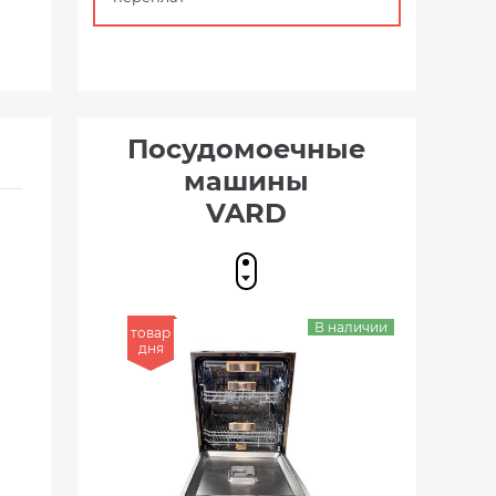
Посудомоечные
машины
VARD
В наличии
товар
дня