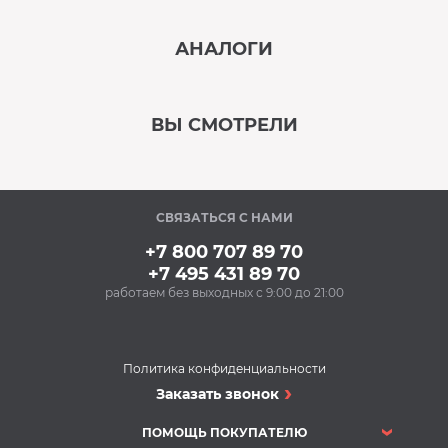
‹
›
АНАЛОГИ
В наличии
‹
›
ВЫ СМОТРЕЛИ
В наличии
‹
›
СВЯЗАТЬСЯ С НАМИ
В наличии
+7 800 707 89 70
+7 495 431 89 70
работаем без выходных с 9:00 до 21:00
Аксессуары
Ополаскиватель для
посудомоечных
машин BON BN-165
Политика конфиденциальности
(500 мл)
Посудомоечные машины
Заказать звонок
300 Р
Посудомоечная
Купить
машина NEFF
ПОМОЩЬ ПОКУПАТЕЛЮ
s585t60d5r