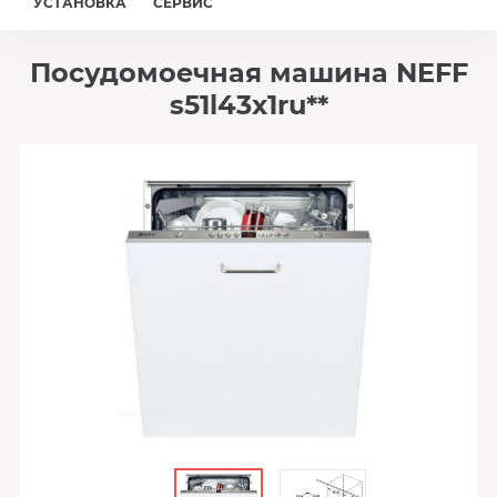
УСТАНОВКА
СЕРВИС
Посудомоечная машина NEFF
s51l43x1ru**