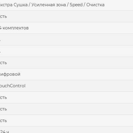
кстра Сушка / Усиленная зона / Speed / Очистка
сть
4 комплектов
А
А
сть
цифровой
ouchControl
сть
сть
сть
-24 ч