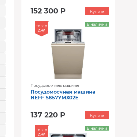
152 300 Р
Купить
В наличии
товар
дня
Посудомоечные машины
Посудомоечная машина
NEFF S857YMX02E
137 220 Р
Купить
В наличии
товар
дня