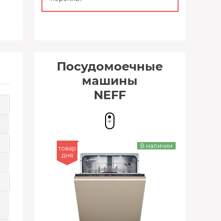
Посудомоечные
машины
NEFF
В наличии
товар
дня