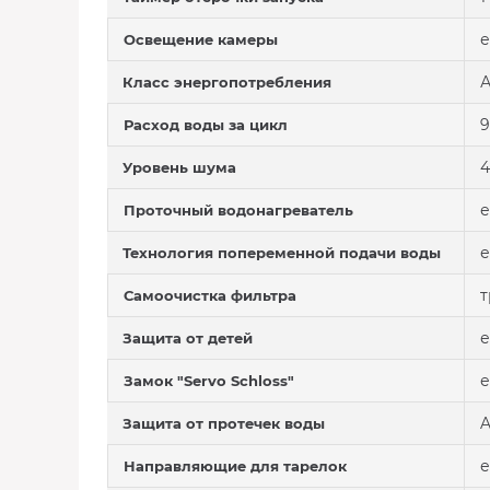
е
Освещение камеры
Класс энергопотребления
9
Расход воды за цикл
4
Уровень шума
е
Проточный водонагреватель
е
Технология попеременной подачи воды
т
Самоочистка фильтра
е
Защита от детей
е
Замок "Servo Schloss"
A
Защита от протечек воды
е
Направляющие для тарелок