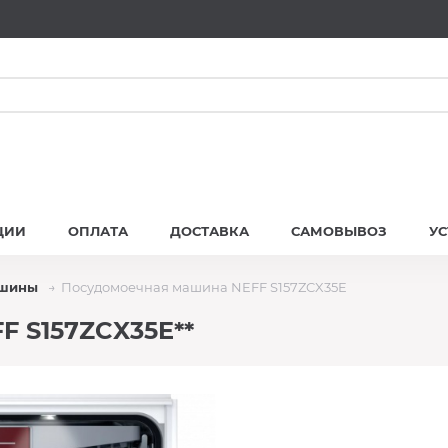
ЦИИ
ОПЛАТА
ДОСТАВКА
САМОВЫВОЗ
У
ашины
Посудомоечная машина NEFF S157ZCX35E
 S157ZCX35E**