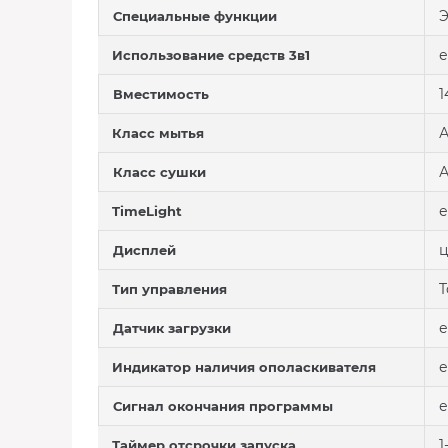
Э
Специальные функции
е
Использование средств 3в1
1
Вместимость
Класс мытья
Класс сушки
е
TimeLight
Дисплей
T
Тип управления
е
Датчик загрузки
е
Индикатор наличия ополаскивателя
е
Сигнал окончания программы
1
Таймер отсрочки запуска