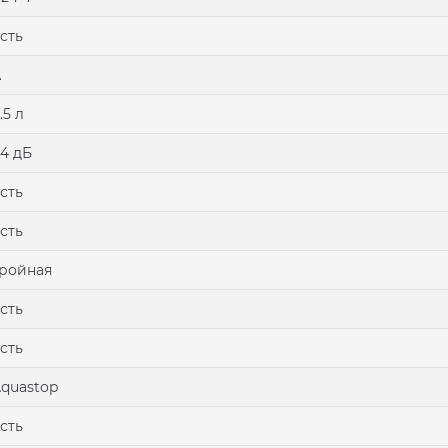
сть
А
.5 л
4 дБ
сть
сть
ройная
сть
сть
quastop
сть