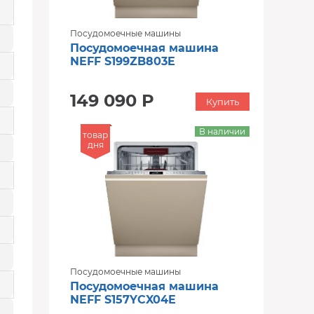
Посудомоечные машины
Посудомоечная машина
NEFF S199ZB803E
149 090 Р
Купить
В наличии
товар
дня
Посудомоечные машины
Посудомоечная машина
NEFF S157YCX04E