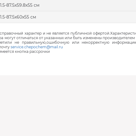
1.5-87.5x59.8х55 см
1.5-87.5х60х55 см
правочный характер и не является публичной офертой.Характеристи
ра могут отличаться от указанных или быть изменены производителем 
аметили не правильную,ошибочную или некорректную информаци
почту
service.chepochem@mail.ru
 имеется кнопка рассрочки
В наличии
В наличии