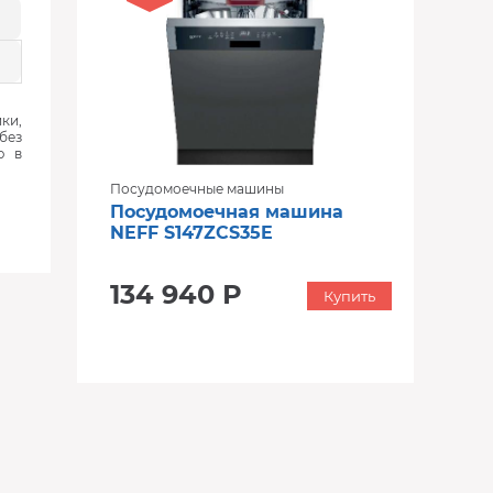
ки,
без
ю в
Посудомоечные машины
Посудомоечная машина
NEFF S147ZCS35E
134 940 Р
Купить
‹
›
‹
›
В наличии
В наличии