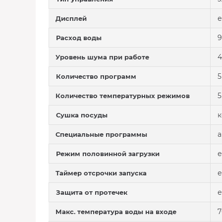
е
Дисплей
9
Расход воды
4
Уровень шума при работе
5
Количество программ
5
Количество температурных режимов
к
Сушка посуды
а
Специальные программы
е
Режим половинной загрузки
е
Таймер отсрочки запуска
е
Защита от протечек
7
Макс. температура воды на входе