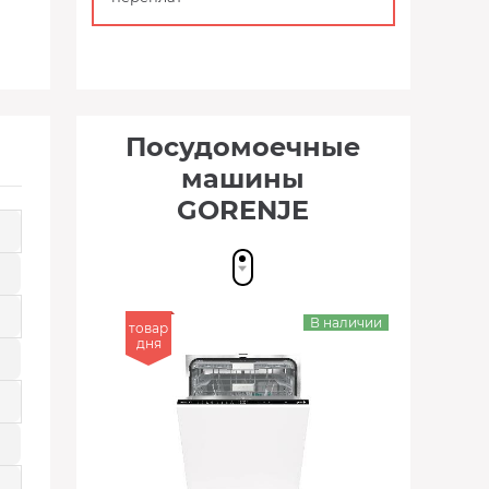
Посудомоечные
машины
GORENJE
В наличии
товар
дня