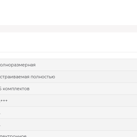
олноразмерная
страиваемая полностью
6 комплектов
+++
A
A
лектронное