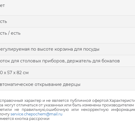
ет
сть
сть / есть
егулируемая по высоте корзина для посуды
оток для столовых приборов, держатель для бокалов
0 x 57 x 82 см
втоматическое открывание дверцы
правочный характер и не является публичной офертой.Характеристи
ра могут отличаться от указанных или быть изменены производителем 
аметили не правильную,ошибочную или некорректную информаци
почту
service.chepochem@mail.ru
 имеется кнопка рассрочки