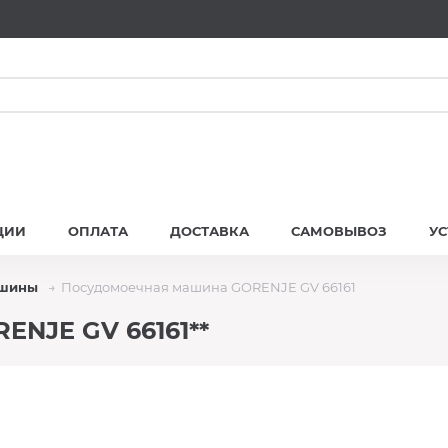
ЦИИ
ОПЛАТА
ДОСТАВКА
САМОВЫВОЗ
У
ашины
Посудомоечная машина GORENJE GV 66161
NJE GV 66161**