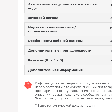
Автоматическая установка жесткости
н
воды
е
Звуковой сигнал
Индикатор наличия соли /
е
ополаскивателя
р
Особенности рабочей камеры
л
Дополнительные принадлежности
6
Размеры (Ш х Г х В)
а
Дополнительная информация
Информационные сведения о продукции несут с
набор поставки и в том числе внешний вид това
предварительного уведомления. Если вы з
описании товара, пожалуйста сообщите нам на 
*Рассрочка доступна только на тех товарах, где
**Взято из технической документации