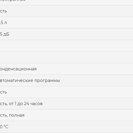
сть
.5 л
5 дБ
онденсационная
втоматические программы
сть
сть, от 1 до 24 часов
сть, полная
0 °C