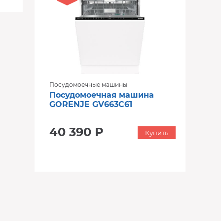
Посудомоечные машины
Посудомоечная машина
GORENJE GV663C61
40 390 Р
Купить
‹
›
‹
›
В наличии
В наличии