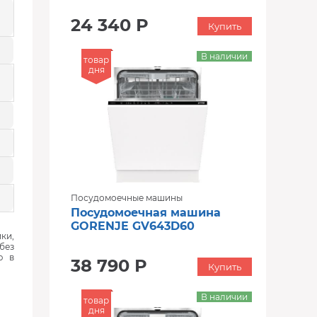
24 340 Р
Купить
В наличии
товар
дня
Посудомоечные машины
Посудомоечная машина
GORENJE GV643D60
ки,
без
ю в
38 790 Р
Купить
В наличии
товар
дня