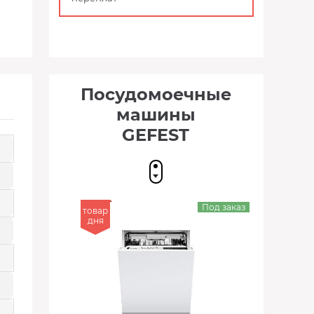
Посудомоечные
машины
GEFEST
Под заказ
товар
дня