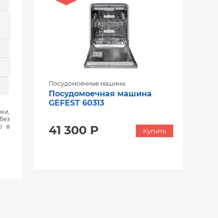
Посудомоечные машины
Посудомоечная машина
GEFEST 60313
ки,
без
ю в
41 300 Р
Купить
‹
›