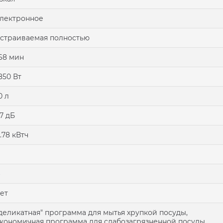
лектронное
страиваемая полностью
68 мин
850 Вт
0 л
7 дБ
.78 кВтч
ет
деликатная" программа для мытья хрупкой посуды,
кономичная программа для слабозагрязненной посуды,