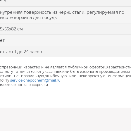
5 °C
нутренняя поверхность из нерж. стали, регулируемая по
ысоте корзина для посуды
5x55x82 см
ет
сть, от 1 до 24 часов
правочный характер и не является публичной офертой.Характеристи
ра могут отличаться от указанных или быть изменены производителем 
аметили не правильную,ошибочную или некорректную информаци
почту
service.chepochem@mail.ru
 имеется кнопка рассрочки