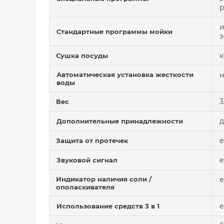
р
и
Стандартные программы мойки
э
к
Сушка посуды
Автоматическая установка жесткости
н
воды
3
Вес
д
Дополнительные принадлежности
е
Защита от протечек
е
Звуковой сигнал
Индикатор наличия соли /
е
ополаскивателя
е
Использование средств 3 в 1