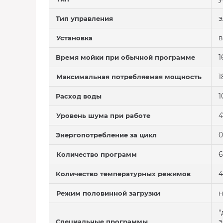
э
Тип управления
в
Установка
1
Время мойки при обычной программе
1
Максимальная потребляемая мощность
1
Расход воды
4
Уровень шума при работе
0
Энергопотребление за цикл
6
Количество программ
4
Количество температурных режимов
н
Режим половинной загрузки
"
э
Специальные программы