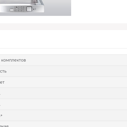
 комплектов
сть
ет
A
A
+
зкая