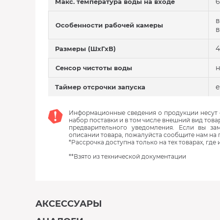
6
Макс. температура воды на входе
в
Особенности рабочей камеры
в
4
Размеры (ШхГхВ)
н
Сенсор чистоты воды
е
Таймер отсрочки запуска
Информационные сведения о продукции несут с
набор поставки и в том числе внешний вид това
предварительного уведомления. Если вы з
описании товара, пожалуйста сообщите нам на 
*Рассрочка доступна только на тех товарах, где
**Взято из технической документации
АКСЕССУАРЫ