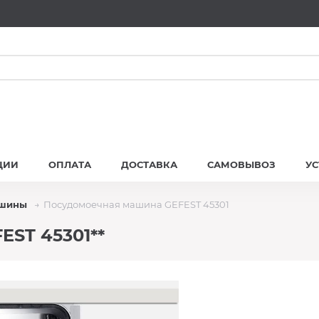
ЦИИ
ОПЛАТА
ДОСТАВКА
САМОВЫВОЗ
У
ашины
Посудомоечная машина GEFEST 45301
ST 45301**