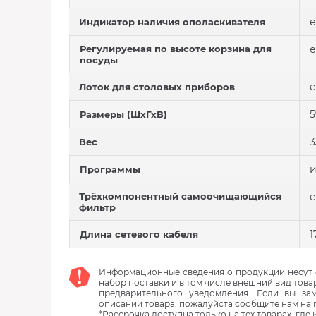
е
Индикатор наличия ополаскивателя
Регулируемая по высоте корзина для
е
посуды
е
Лоток для столовых приборов
5
Размеры (ШхГхВ)
3
Вес
и
Программы
Трёхкомпонентный самоочищающийся
е
фильтр
1
Длина сетевого кабеля
Информационные сведения о продукции несут с
набор поставки и в том числе внешний вид това
предварительного уведомления. Если вы з
описании товара, пожалуйста сообщите нам на 
*Рассрочка доступна только на тех товарах, где