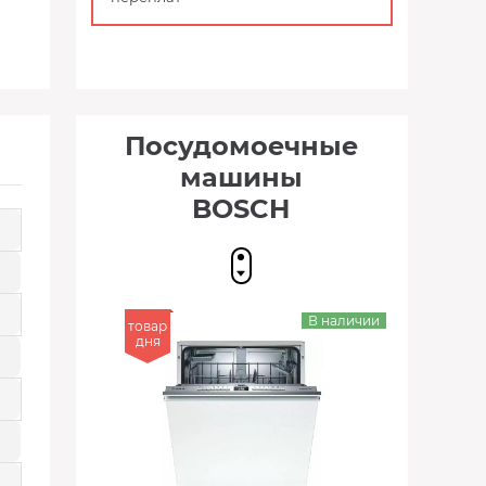
Посудомоечные
машины
BOSCH
В наличии
товар
дня