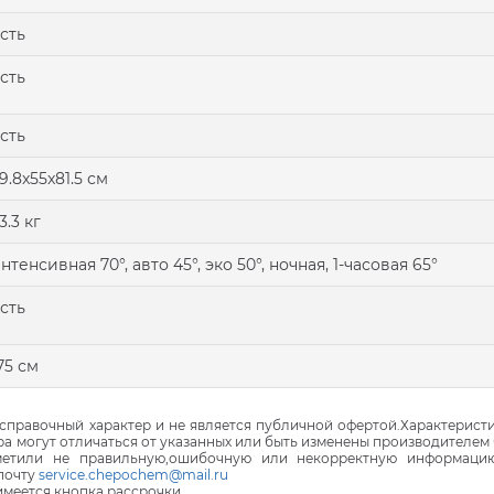
сть
сть
сть
9.8x55x81.5 см
3.3 кг
нтенсивная 70°, авто 45°, эко 50°, ночная, 1-часовая 65°
сть
75 см
правочный характер и не является публичной офертой.Характеристи
ра могут отличаться от указанных или быть изменены производителем 
аметили не правильную,ошибочную или некорректную информаци
почту
service.chepochem@mail.ru
 имеется кнопка рассрочки