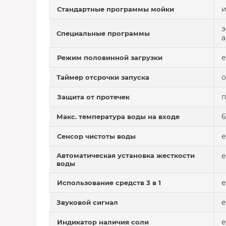
и
Стандартные программы мойки
э
Специальные программы
а
е
Режим половинной загрузки
о
Таймер отсрочки запуска
п
Защита от протечек
6
Макс. температура воды на входе
е
Сенсор чистоты воды
Автоматическая установка жесткости
е
воды
е
Использование средств 3 в 1
е
Звуковой сигнал
е
Индикатор наличия соли