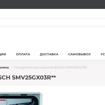
ЦИИ
ОПЛАТА
ДОСТАВКА
САМОВЫВОЗ
У
ашины
Посудомоечная машина BOSCH SMV25GX03R
SCH SMV25GX03R**