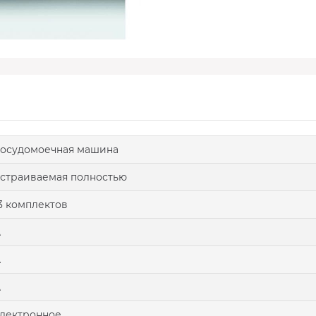
осудомоечная машина
страиваемая полностью
3 комплектов
A
A
A
лектронное