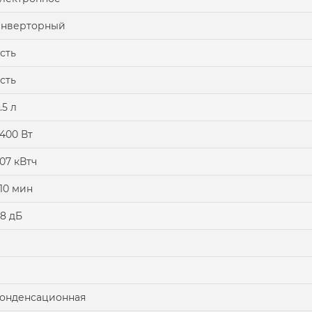
инверторный
сть
сть
.5 л
400 Вт
.07 кВтч
10 мин
8 дБ
онденсационная