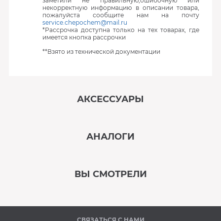
заметили не правильную,ошибочную или
некорректную информацию в описании товара,
пожалуйста сообщите нам на почту
service.chepochem@mail.ru
*Рассрочка доступна только на тех товарах, где
имеется кнопка рассрочки
**Взято из технической документации
АКСЕССУАРЫ
‹
›
АНАЛОГИ
В наличии
‹
›
ВЫ СМОТРЕЛИ
В наличии
‹
›
СВЯЗАТЬСЯ С НАМИ
В наличии