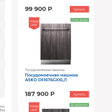
99 900 Р
Купить
Под заказ
товар
дня
Посудомоечные машины
Посудомоечная машина
ASKO DFI676GXXL/1
187 900 Р
Купить
В наличии
товар
ки,
дня
без