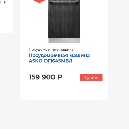
ю в
Посудомоечные машины
Посудомоечная машина
ASKO DFI645MB/1
159 900 Р
Купить
‹
›
‹
›
В наличии
В наличии