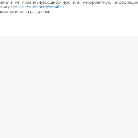
аметили не правильную,ошибочную или некорректную информаци
почту
service.chepochem@mail.ru
 имеется кнопка рассрочки
В наличии
В наличии