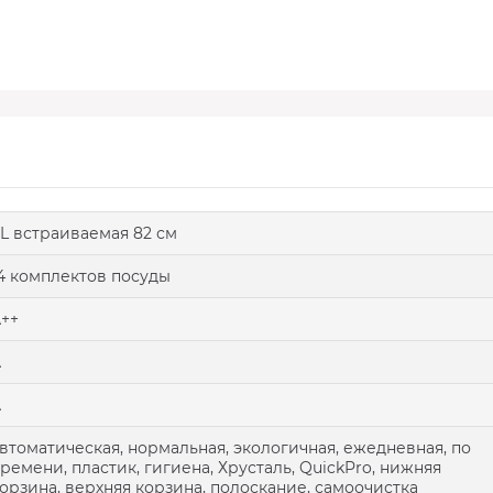
L встраиваемая 82 см
4 комплектов посуды
++
A
A
втоматическая, нормальная, экологичная, ежедневная, по
ремени, пластик, гигиена, Хрусталь, QuickPro, нижняя
орзина, верхняя корзина, полоскание, самоочистка