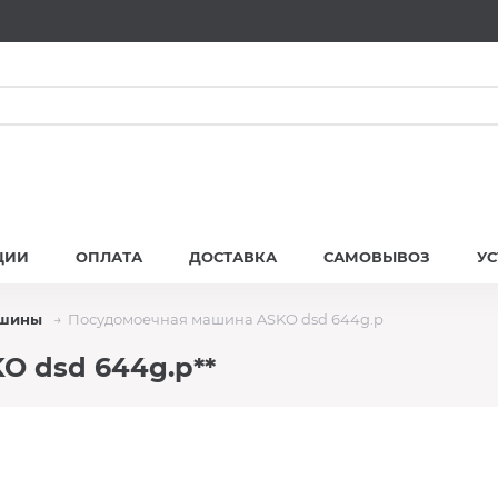
ЦИИ
ОПЛАТА
ДОСТАВКА
САМОВЫВОЗ
У
ашины
Посудомоечная машина ASKO dsd 644g.p
 dsd 644g.p**