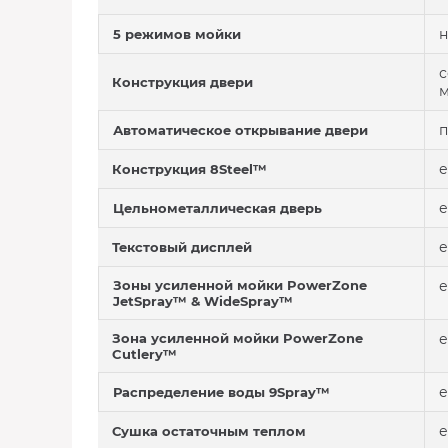
н
5 режимов мойки
с
Конструкция двери
п
Автоматическое открывание двери
е
Конструкция 8Steel™
е
Цельнометаллическая дверь
е
Текстовый дисплей
Зоны усиленной мойки PowerZone
е
JetSpray™ & WideSpray™
Зона усиленной мойки PowerZone
е
Cutlery™
е
Распределение воды 9Spray™
е
Сушка остаточным теплом