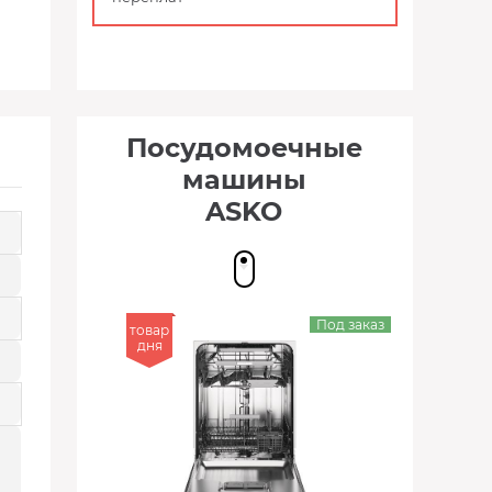
Посудомоечные
машины
ASKO
Под заказ
товар
дня