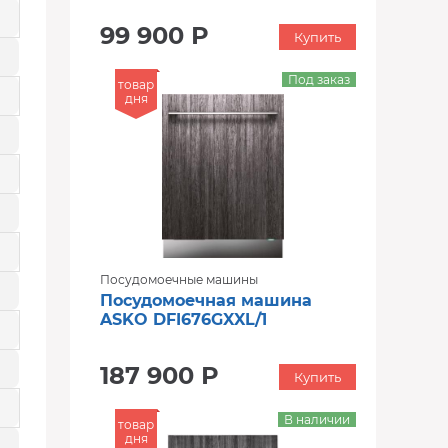
99 900 Р
Купить
Под заказ
товар
дня
Посудомоечные машины
Посудомоечная машина
ASKO DFI676GXXL/1
187 900 Р
Купить
В наличии
товар
дня