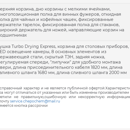
ерхняя корзина, дно корзины с мелкими ячейками,
ногопозиционная полка для винных фужеров, откидная
олка для чайных и кофейных чашек, фиксированные
ержатели тарелок, фиксированная полка для стаканов,
ирокий держатель для ножей, направляющие корзин на
подшипниках
ушка Turbo Drying Express, корзина для столовых приборов,
ED освещение камеры, 8 основных элементов из
ержавеющей стали, скрытый ТЭН, задняя ножка,
егулируемая спереди, "липучки" для удобного монтажа
вери, длина присоединительного кабеля 1820 мм, длина
аливного шланга 1680 мм, длина сливного шланга 2000 мм
правочный характер и не является публичной офертой.Характеристи
ра могут отличаться от указанных или быть изменены производителем 
аметили не правильную,ошибочную или некорректную информаци
почту
service.chepochem@mail.ru
 имеется кнопка рассрочки