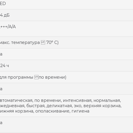
LED
4 дБ
+++/A/A
макс. температура 70º C)
а
-24 ч
для программы по времени)
а
втоматическая, по времени, интенсивная, нормальная,
жедневная, быстрая, деликатная, эко, верхняя корзина,
ижняя корзина, ополаскивание, гигиена
а