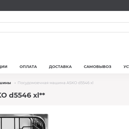
ЦИИ
ОПЛАТА
ДОСТАВКА
САМОВЫВОЗ
У
ашины
Посудомоечная машина ASKO d5546 xl
 d5546 xl**