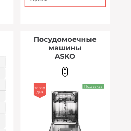
Посудомоечные
машины
ASKO
Под заказ
товар
дня