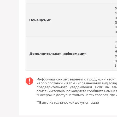
в
м
п
Оснащение
д
ш
с
L
н
Дополнительная информация
р
д
з
Информационные сведения о продукции несут с
набор поставки и в том числе внешний вид това
предварительного уведомления. Если вы з
описании товара, пожалуйста сообщите нам на 
*Рассрочка доступна только на тех товарах, где
**Взято из технической документации