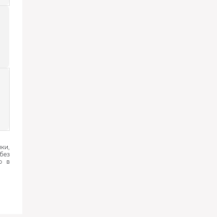
ки,
без
ю в