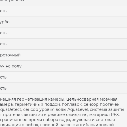
сть
урбо
сть
сть
проточный
уч на полу
сть
сть
нешняя герметизация камеры, цельносварная моечная
амера, герметичный поддон, поплавок, сенсор протечек
quaDetect, сенсор уровня воды AquaLevel, система защиты
т протечек активная в режиме ожидания, материал PEX,
граниченное время набора воды, звуковая и световая
ндикация ошибок, сливной насос с антиблокировкой