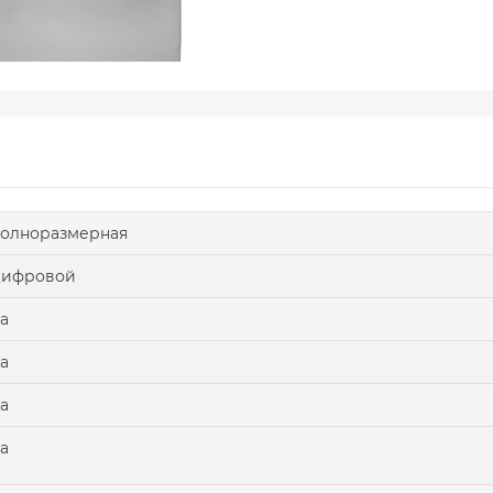
олноразмерная
цифровой
а
а
а
а