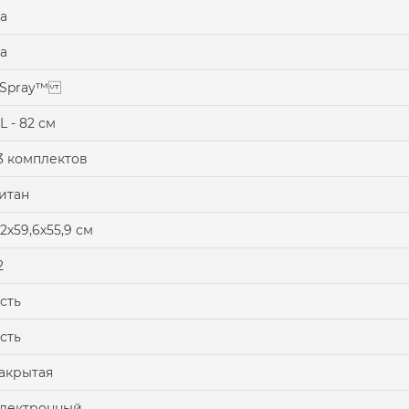
а
а
7Spray™
L - 82 см
3 комплектов
итан
2х59,6х55,9 см
2
сть
сть
акрытая
лектронный