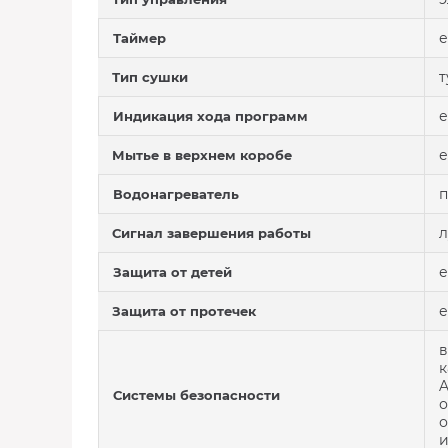
е
Таймер
т
Тип сушки
е
Индикация хода программ
е
Мытье в верхнем коробе
Водонагреватель
л
Сигнал завершения работы
е
Защита от детей
е
Защита от протечек
в
к
A
Системы безопасности
о
о
и