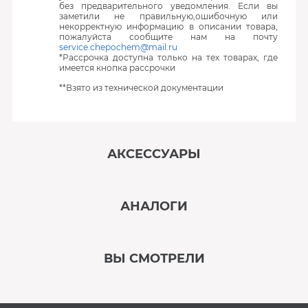
без предварительного уведомления. Если вы
заметили не правильную,ошибочную или
некорректную информацию в описании товара,
пожалуйста сообщите нам на почту
service.chepochem@mail.ru
*Рассрочка доступна только на тех товарах, где
имеется кнопка рассрочки
**Взято из технической документации
АКСЕССУАРЫ
‹
›
АНАЛОГИ
В наличии
‹
›
ВЫ СМОТРЕЛИ
В наличии
‹
›