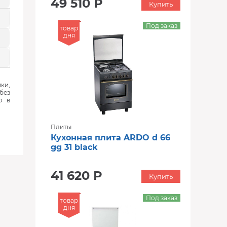
49 510 Р
Купить
Под заказ
товар
дня
ки,
без
ю в
Плиты
Кухонная плита ARDO d 66
gg 31 black
41 620 Р
Купить
Под заказ
товар
дня