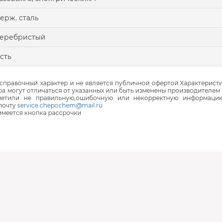
ерж. сталь
серебристый
сть
правочный характер и не является публичной офертой.Характеристи
ра могут отличаться от указанных или быть изменены производителем 
аметили не правильную,ошибочную или некорректную информаци
почту
service.chepochem@mail.ru
 имеется кнопка рассрочки