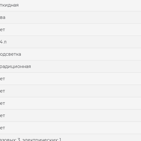
ткидная
ва
ет
4 л
одсветка
радиционная
ет
ет
ет
ет
ет
азовых: 3, электрических: 1