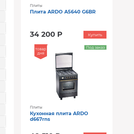
Плиты
Плита ARDO A5640 G6BR
34 200 Р
Купить
Под заказ
товар
дня
Плиты
Кухонная плита ARDO
d667rns