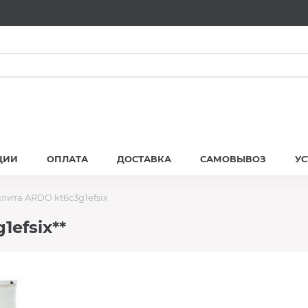
ЦИИ
ОПЛАТА
ДОСТАВКА
САМОВЫВОЗ
У
лита ARDO kt6c3g1efsix
efsix**