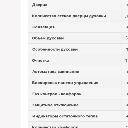
о
Дверца
д
Количество стекол дверцы духовки
н
Конвекция
5
Объем духовки
п
Особенности духовки
т
Очистка
н
Автоматика закипания
н
Блокировка панели управления
н
Газ-контроль конфорок
н
Защитное отключение
н
Индикаторы остаточного тепла
г
Количество конфорок