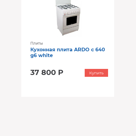
Плиты
Кухонная плита ARDO c 640
g6 white
37 800 Р
Купить
‹
›
‹
›
В наличии
В наличии
‹
›
В наличии
В наличии