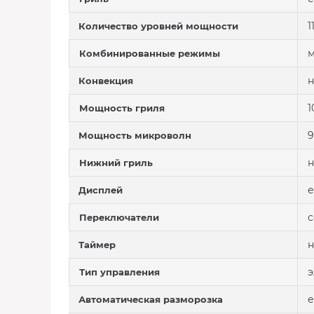
1
Количество уровней мощности
м
Комбинированные режимы
н
Конвекция
1
Мощность гриля
9
Мощность микроволн
н
Нижний гриль
е
Дисплей
Переключатели
н
Таймер
э
Тип управления
е
Автоматическая разморозка