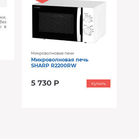
ки,
без
ю в
Микроволновые печи
Микроволновая печь
SHARP R2200RW
5 730 Р
Купить
‹
›
‹
›