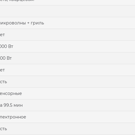
1
икроволны + гриль
ет
000 Вт
00 Вт
ет
сть
сенсорные
а 99.5 мин
лектронное
сть