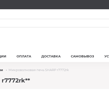
ЦИИ
ОПЛАТА
ДОСТАВКА
САМОВЫВОЗ
У
чи
Микроволновая печь SHARP r7772rk
r7772rk**