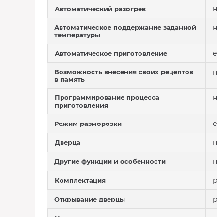
н
Автоматический разогрев
Автоматическое поддержание заданной
н
температуры
е
Автоматическое приготовление
Возможность внесения своих рецептов
н
в память
Программирование процесса
н
приготовления
е
Режим разморозки
н
Дверца
п
Другие функции и особенности
р
Комплектация
р
Открывание дверцы