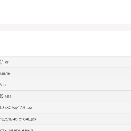
5.1 кг
маль
5 л
15 мм
1.3x30.6x42.9 cм
тдельно стоящая
сть, кварцевый