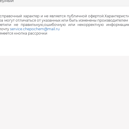
черный
правочный характер и не является публичной офертой.Характеристи
ра могут отличаться от указанных или быть изменены производителем 
аметили не правильную,ошибочную или некорректную информаци
почту
service.chepochem@mail.ru
 имеется кнопка рассрочки
В наличии