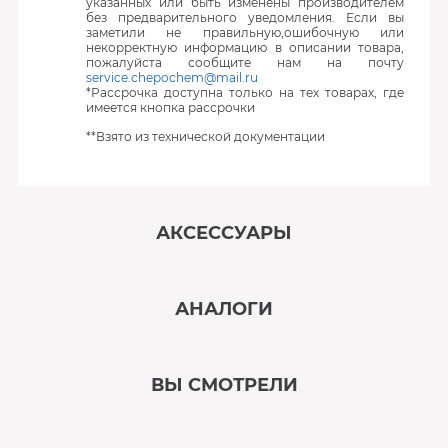
указанных или быть изменены производителем
без предварительного уведомления. Если вы
заметили не правильную,ошибочную или
некорректную информацию в описании товара,
пожалуйста сообщите нам на почту
service.chepochem@mail.ru
*Рассрочка доступна только на тех товарах, где
имеется кнопка рассрочки
**Взято из технической документации
АКСЕССУАРЫ
‹
›
АНАЛОГИ
В наличии
‹
›
ВЫ СМОТРЕЛИ
В наличии
‹
›