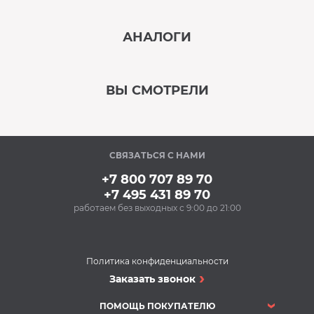
‹
›
АНАЛОГИ
В наличии
‹
›
ВЫ СМОТРЕЛИ
В наличии
‹
›
СВЯЗАТЬСЯ С НАМИ
В наличии
+7 800 707 89 70
+7 495 431 89 70
работаем без выходных с 9:00 до 21:00
Аксессуары
Очищающий спрей
для нержавеющей
стали BON BN-175
Политика конфиденциальности
(500 мл)
Микроволновые печи
Заказать звонок
348 Р
Микроволновая печь
Купить
SAMSUNG
ПОМОЩЬ ПОКУПАТЕЛЮ
MS23T5018AW