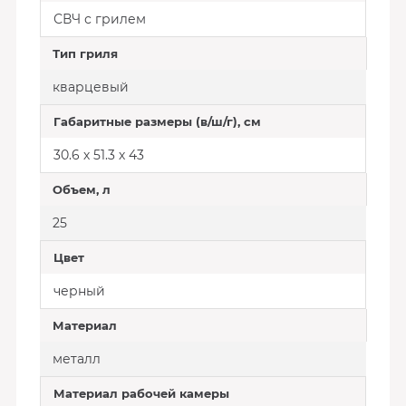
СВЧ с грилем
Тип гриля
кварцевый
Габаритные размеры (в/ш/г), см
30.6 х 51.3 х 43
Объем, л
25
Цвет
черный
Материал
металл
Материал рабочей камеры