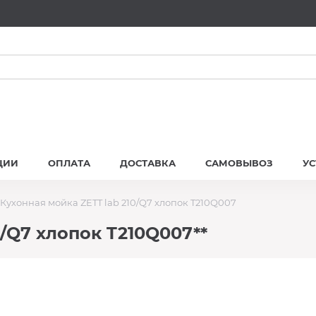
ЦИИ
ОПЛАТА
ДОСТАВКА
САМОВЫВОЗ
У
Кухонная мойка ZETT lab 210/Q7 хлопок T210Q007
0/Q7 хлопок T210Q007**