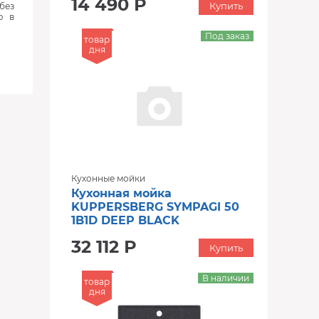
14 490 Р
Купить
без
ю в
Под заказ
товар
дня
Кухонные мойки
Кухонная мойка
KUPPERSBERG SYMPAGI 50
1B1D DEEP BLACK
32 112 Р
Купить
В наличии
товар
дня