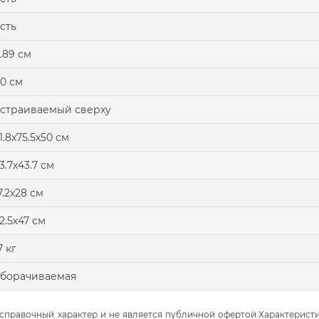
сть
.89 см
0 см
страиваемый сверху
1.8х75.5х50 см
3.7х43.7 см
7.2х28 см
2.5х47 см
7 кг
борачиваемая
правочный характер и не является публичной офертой.Характеристи