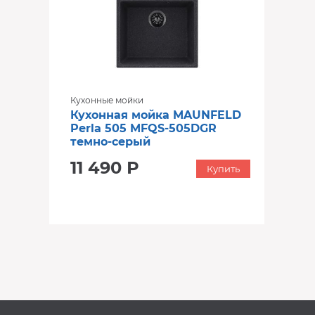
Кухонные мойки
Кухонная мойка MAUNFELD
Perla 505 MFQS-505DGR
темно-серый
11 490 Р
Купить
‹
›
‹
›
В наличии
В наличии