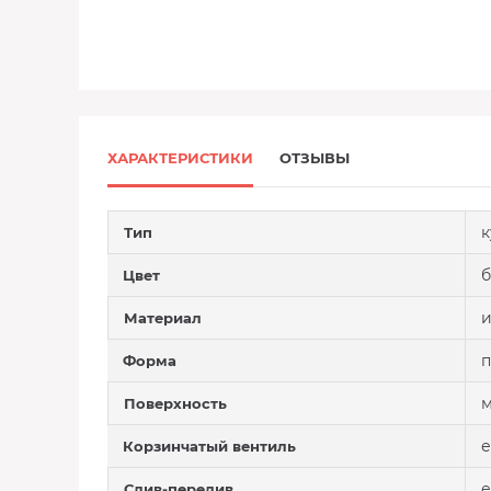
ХАРАКТЕРИСТИКИ
ОТЗЫВЫ
к
Тип
Цвет
и
Материал
п
Форма
м
Поверхность
е
Корзинчатый вентиль
е
Слив-перелив