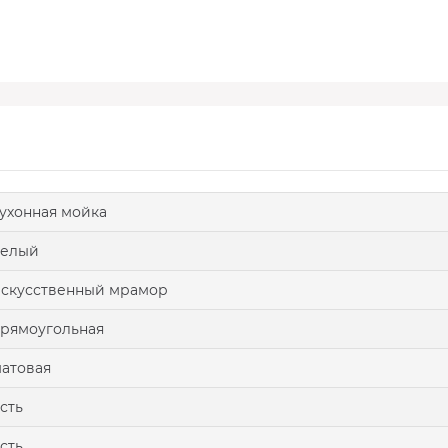
ухонная мойка
белый
скусственный мрамор
рямоугольная
атовая
сть
сть