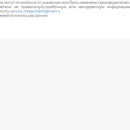
ра могут отличаться от указанных или быть изменены производителем 
аметили не правильную,ошибочную или некорректную информаци
почту
service.chepochem@mail.ru
 имеется кнопка рассрочки