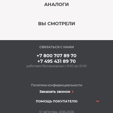
АНАЛОГИ
‹
›
ВЫ СМОТРЕЛИ
В наличии
‹
›
СВЯЗАТЬСЯ С НАМИ
Под заказ
+7 800 707 89 70
+7 495 431 89 70
работаем без выходных с 9:00 до 21:00
Политика конфиденциальности
Кухонные мойки
Заказать звонок
Кухонная мойка EMAR
EMB-128A PVD Nano
ПОМОЩЬ ПОКУПАТЕЛЮ
Dark
Кухонные мойки
© ЧёПоЧём, 2016-2026