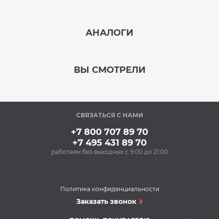
‹
›
АНАЛОГИ
В наличии
‹
›
ВЫ СМОТРЕЛИ
В наличии
‹
›
СВЯЗАТЬСЯ С НАМИ
Под заказ
+7 800 707 89 70
+7 495 431 89 70
работаем без выходных с 9:00 до 21:00
Аксессуары
Средство от накипи
MAGIC POWER MP-017
(250 мл) для чайников
Политика конфиденциальности
и кофеварок
Кофемашины
Заказать звонок
221 Р
Кофемашина
Купить
SIEMENS TP703R09