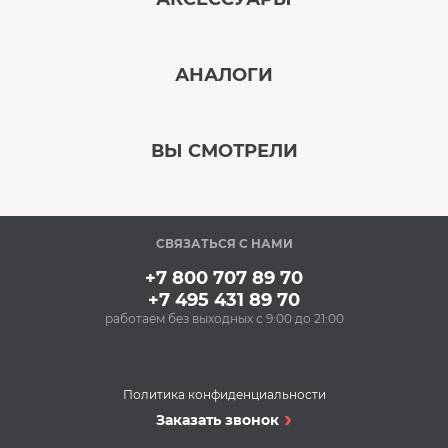
‹
›
АНАЛОГИ
В наличии
‹
›
ВЫ СМОТРЕЛИ
В наличии
‹
›
СВЯЗАТЬСЯ С НАМИ
В наличии
+7 800 707 89 70
+7 495 431 89 70
работаем без выходных с 9:00 до 21:00
Аксессуары
Силиконовые
антивибрационные
подставки BON BN-
Политика конфиденциальности
610-1 (1 компл.)
Холодильники
Заказать звонок
588 Р
Холодильник
Купить