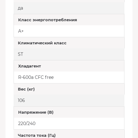
да
Класс энергопотребления
A+
Климатический класс
SТ
Хладагент
R-600a CFC free
Вес (кг)
106
Напряжение (В)
220/240
Частота тока (Гц)