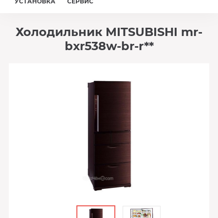
УСТАНОВКА
СЕРВИС
Холодильник MITSUBISHI mr-
bxr538w-br-r**