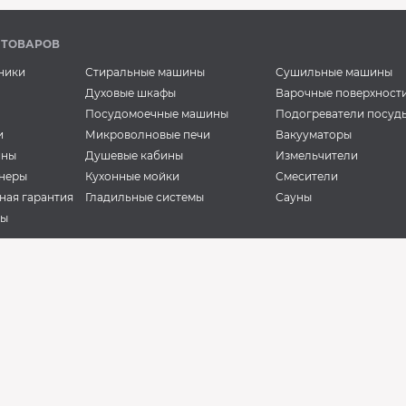
 ТОВАРОВ
ники
Стиральные машины
Сушильные машины
Духовые шкафы
Варочные поверхност
Посудомоечные машины
Подогреватели посуд
и
Микроволновые печи
Вакууматоры
ины
Душевые кабины
Измельчители
неры
Кухонные мойки
Смесители
ная гарантия
Гладильные системы
Сауны
ры