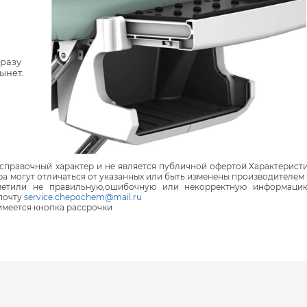
сразу
ынет.
правочный характер и не является публичной офертой.Характеристи
ра могут отличаться от указанных или быть изменены производителем 
аметили не правильную,ошибочную или некорректную информаци
почту
service.chepochem@mail.ru
 имеется кнопка рассрочки