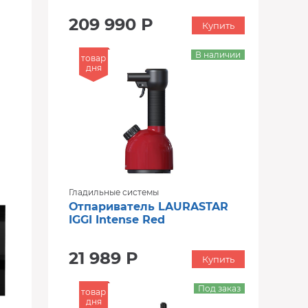
209 990 Р
Купить
В наличии
товар
дня
Гладильные системы
Отпариватель LAURASTAR
IGGI Intense Red
21 989 Р
Купить
Под заказ
товар
дня