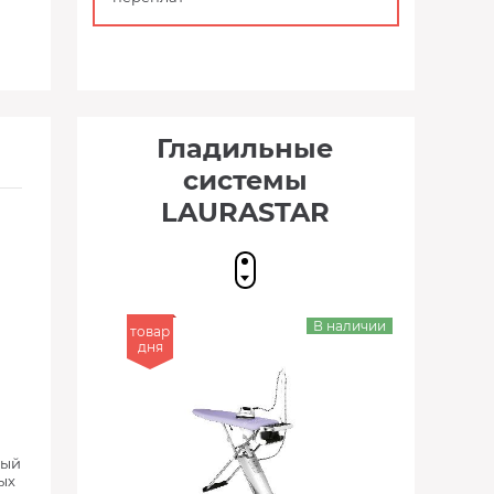
Гладильные
системы
LAURASTAR
В наличии
товар
дня
рый
ых