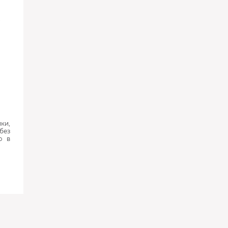
ки,
без
ю в
‹
›