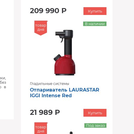
209 990 Р
Купить
В наличии
товар
дня
ки,
без
Гладильные системы
ю в
Отпариватель LAURASTAR
IGGI Intense Red
21 989 Р
Купить
Под заказ
товар
дня