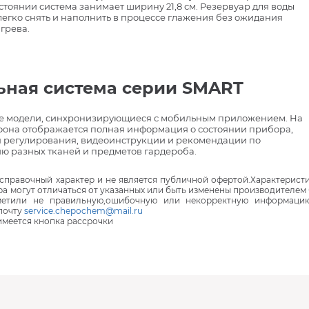
тоянии система занимает ширину 21,8 см. Резервуар для воды
 легко снять и наполнить в процессе глажения без ожидания
грева.
ьная система серии SMART
е модели, синхронизирующиеся с мобильным приложением. На
фона отображается полная информация о состоянии прибора,
я регулирования, видеоинструкции и рекомендации по
ю разных тканей и предметов гардероба.
правочный характер и не является публичной офертой.Характеристи
ра могут отличаться от указанных или быть изменены производителем 
аметили не правильную,ошибочную или некорректную информаци
почту
service.chepochem@mail.ru
 имеется кнопка рассрочки