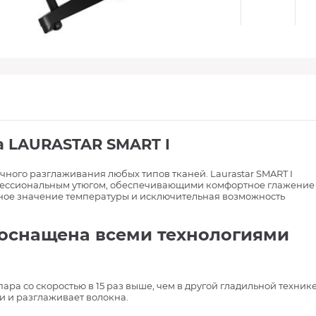
а LAURASTAR SMART I
ного разглаживания любых типов тканей. Laurastar SMART I
офессиональным утюгом, обеспечивающими комфортное глажение
ьное значение температуры и исключительная возможность
I оснащена всеми технологиями
ра со скоростью в 15 раз выше, чем в другой гладильной технике
и и разглаживает волокна.