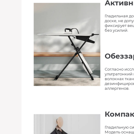
Активн
Гладильная до
доске, не доп
фиксирует вещ
без усилий.
Обезза
Согласно иссл
ультратонкий 
волокнах ткан
дезинфициров
аллергенов.
Компак
Гладильную си
Модель оснащ