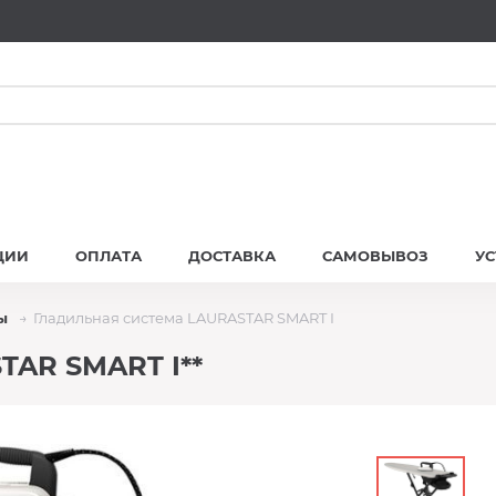
ЦИИ
ОПЛАТА
ДОСТАВКА
САМОВЫВОЗ
У
ы
Гладильная система LAURASTAR SMART I
TAR SMART I**