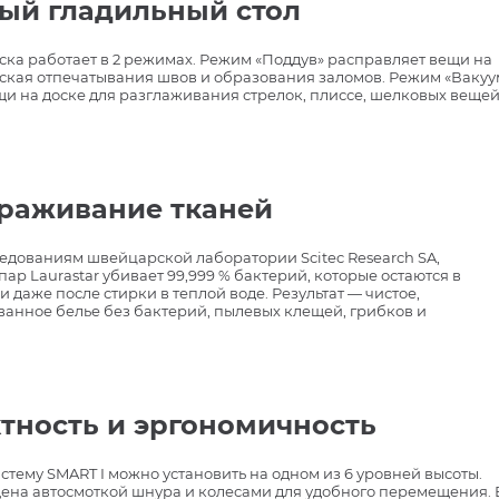
ый гладильный стол
ска работает в 2 режимах. Режим «Поддув» расправляет вещи на
уская отпечатывания швов и образования заломов. Режим «Вакуу
и на доске для разглаживания стрелок, плиссе, шелковых веще
раживание тканей
едованиям швейцарской лаборатории Scitec Research SA,
пар Laurastar убивает 99,999 % бактерий, которые остаются в
и даже после стирки в теплой воде. Результат — чистое,
анное белье без бактерий, пылевых клещей, грибков и
тность и эргономичность
стему SMART I можно установить на одном из 6 уровней высоты.
ена автосмоткой шнура и колесами для удобного перемещения. 