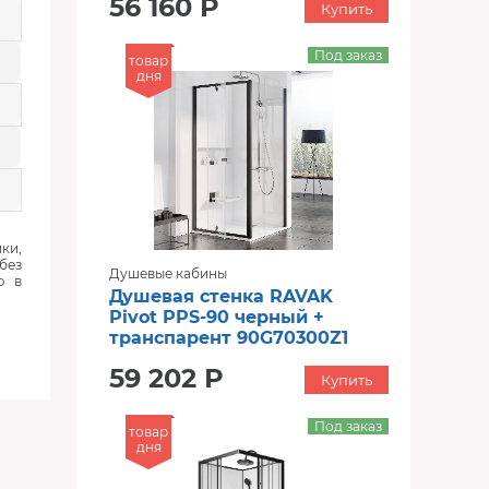
56 160 Р
Купить
Под заказ
товар
дня
ки,
без
Душевые кабины
ю в
Душевая стенка RAVAK
Pivot PPS-90 черный +
транспарент 90G70300Z1
59 202 Р
Купить
Под заказ
товар
дня