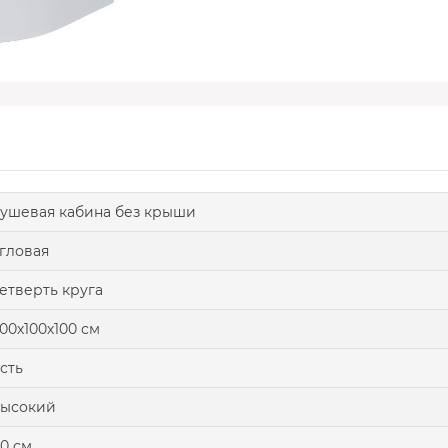
ушевая кабина без крыши
гловая
етверть круга
00х100х100 см
сть
высокий
0 см