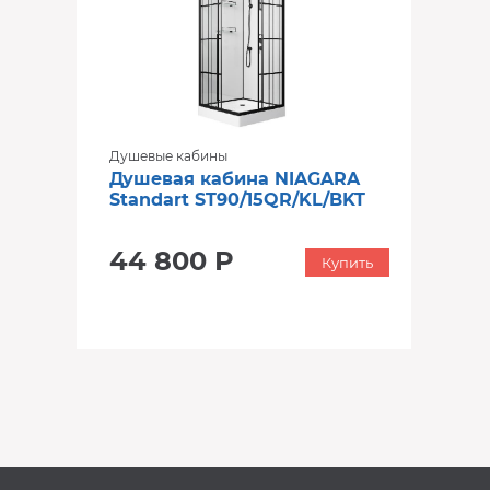
Душевые кабины
Душевая кабина NIAGARA
Standart ST90/15QR/KL/BKT
44 800 Р
Купить
‹
›
‹
›
В наличии
В наличии