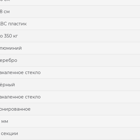
8 см
BC пластик
о 350 кг
алюминий
серебро
акаленное стекло
чёрный
акаленное стекло
онированное
 мм
 секции