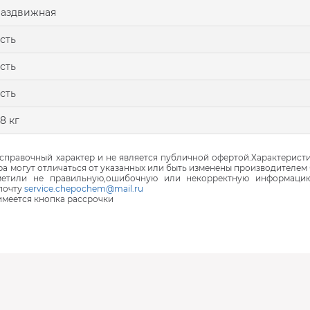
аздвижная
сть
сть
сть
8 кг
правочный характер и не является публичной офертой.Характеристи
ра могут отличаться от указанных или быть изменены производителем 
аметили не правильную,ошибочную или некорректную информаци
почту
service.chepochem@mail.ru
 имеется кнопка рассрочки