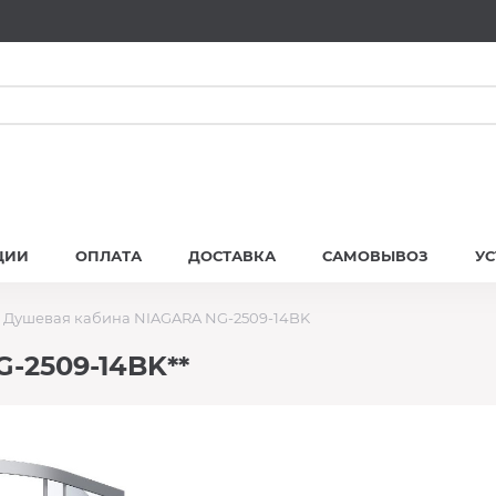
ЦИИ
ОПЛАТА
ДОСТАВКА
САМОВЫВОЗ
У
Душевая кабина NIAGARA NG-2509-14BK
-2509-14BK**