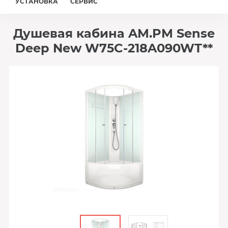
УСТАНОВКА
СЕРВИС
Душевая кабина AM.PM Sense
Deep New W75C-218A090WT**