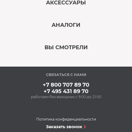
АКСЕССУАРЫ
‹
›
АНАЛОГИ
В наличии
‹
›
ВЫ СМОТРЕЛИ
В наличии
‹
›
СВЯЗАТЬСЯ С НАМИ
В наличии
+7 800 707 89 70
+7 495 431 89 70
работаем без выходных с 9:00 до 21:00
Аксессуары
Очищающий спрей
для нержавеющей
стали BON BN-175
Политика конфиденциальности
(500 мл)
Духовые шкафы
Заказать звонок
348 Р
Духовой шкаф
Купить