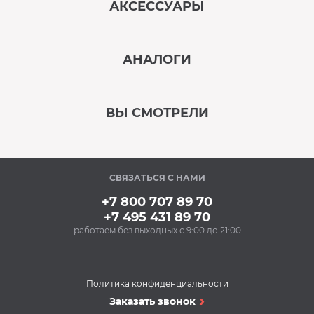
АКСЕССУАРЫ
‹
›
АНАЛОГИ
В наличии
‹
›
ВЫ СМОТРЕЛИ
В наличии
‹
›
СВЯЗАТЬСЯ С НАМИ
В наличии
+7 800 707 89 70
+7 495 431 89 70
работаем без выходных с 9:00 до 21:00
Аксессуары
Очищающий спрей
для нержавеющей
стали BON BN-175
Политика конфиденциальности
(500 мл)
Духовые шкафы
Заказать звонок
348 Р
Духовой шкаф
Купить