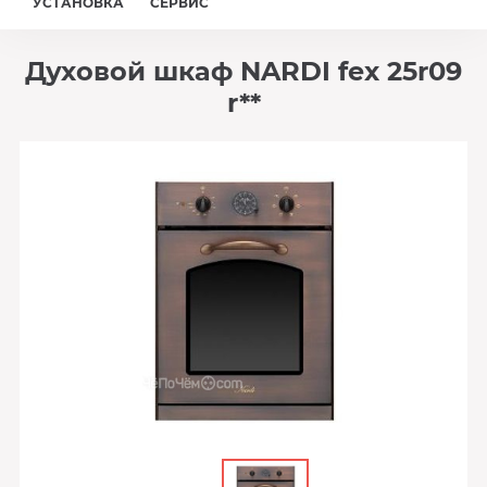
УСТАНОВКА
СЕРВИС
Духовой шкаф NARDI fex 25r09
r**