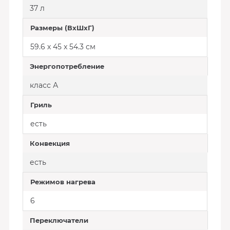
37 л
Размеры (ВхШхГ)
59.6 х 45 x 54.3 см
Энергопотребление
класс А
Гриль
есть
Конвекция
есть
Режимов нагрева
6
Переключатели