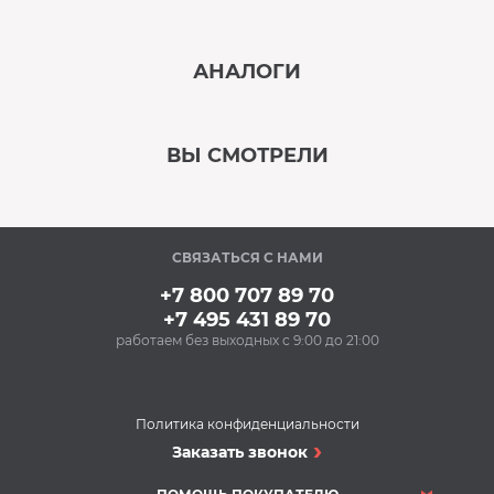
‹
›
АНАЛОГИ
В наличии
‹
›
ВЫ СМОТРЕЛИ
В наличии
‹
›
СВЯЗАТЬСЯ С НАМИ
В наличии
+7 800 707 89 70
+7 495 431 89 70
работаем без выходных с 9:00 до 21:00
Аксессуары
Очищающий спрей
для нержавеющей
стали BON BN-175
Политика конфиденциальности
(500 мл)
Духовые шкафы
Заказать звонок
348 Р
Духовой шкаф
Купить
HOTPOINT-ARISTON