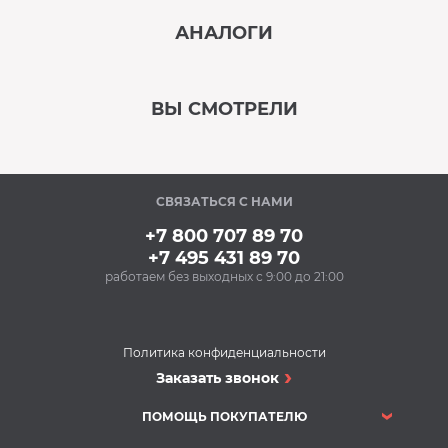
АНАЛОГИ
В наличии
‹
›
ВЫ СМОТРЕЛИ
В наличии
‹
›
СВЯЗАТЬСЯ С НАМИ
В наличии
+7 800 707 89 70
+7 495 431 89 70
работаем без выходных с 9:00 до 21:00
Аксессуары
Очищающий спрей
для нержавеющей
стали BON BN-175
Политика конфиденциальности
(500 мл)
Духовые шкафы
Заказать звонок
348 Р
Духовой шкаф
Купить
HOTPOINT-ARISTON
ПОМОЩЬ ПОКУПАТЕЛЮ
mhr 940.1 (ow)
Духовые шкафы
В наличии