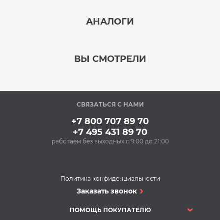
‹
›
АНАЛОГИ
В наличии
‹
›
ВЫ СМОТРЕЛИ
В наличии
‹
›
СВЯЗАТЬСЯ С НАМИ
В наличии
+7 800 707 89 70
+7 495 431 89 70
работаем без выходных с 9:00 до 21:00
Аксессуары
Очищающий спрей
для нержавеющей
стали BON BN-175
Политика конфиденциальности
(500 мл)
Духовые шкафы
Заказать звонок
348 Р
Духовой шкаф BOSCH
Купить
HBF011BA1T
ПОМОЩЬ ПОКУПАТЕЛЮ