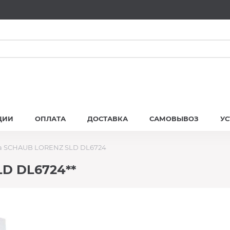
ЦИИ
ОПЛАТА
ДОСТАВКА
САМОВЫВОЗ
У
а SCHAUB LORENZ SLD DL6724
D DL6724**