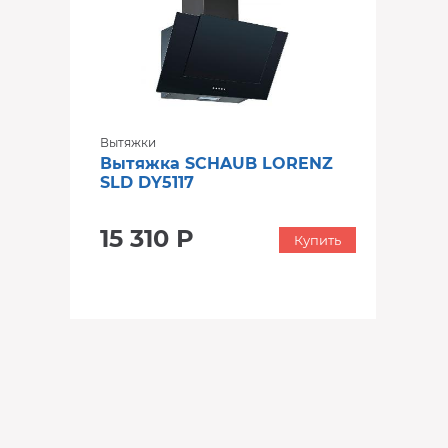
Вытяжки
Вытяжка SCHAUB LORENZ
SLD DY5117
15 310 Р
Купить
‹
›
‹
›
‹
›
В наличии
В наличии