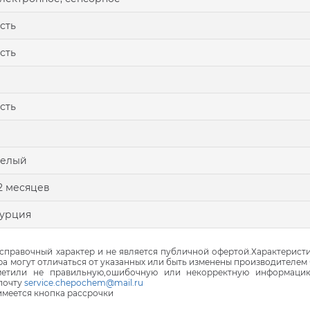
сть
сть
сть
белый
2 месяцев
урция
правочный характер и не является публичной офертой.Характеристи
ра могут отличаться от указанных или быть изменены производителем 
аметили не правильную,ошибочную или некорректную информаци
почту
service.chepochem@mail.ru
 имеется кнопка рассрочки