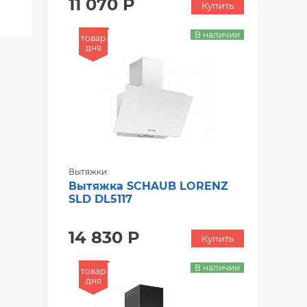
11 070 Р
Купить
В наличии
товар
дня
Вытяжки
Вытяжка SCHAUB LORENZ
SLD DL5117
14 830 Р
Купить
В наличии
товар
дня