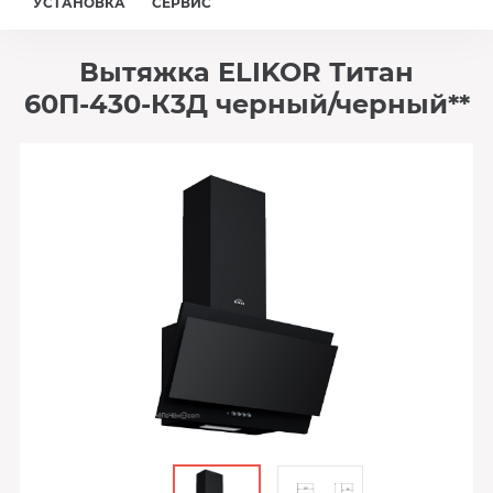
УСТАНОВКА
СЕРВИС
Вытяжка ELIKOR Титан
60П-430-К3Д черный/черный**