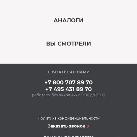
‹
›
АНАЛОГИ
В наличии
‹
›
ВЫ СМОТРЕЛИ
В наличии
‹
›
СВЯЗАТЬСЯ С НАМИ
В наличии
+7 800 707 89 70
+7 495 431 89 70
работаем без выходных с 9:00 до 21:00
Аксессуары
Чистящее средство
MAGIC POWER MP-014
(500 мл) (для духовых
Политика конфиденциальности
шкафов, грилей,
Вытяжки
Заказать звонок
468 Р
кухонных вытяжек)
Вытяжка CATA ceres
Купить
600 b abk