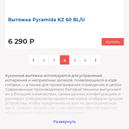
Вытяжка Pyramida KZ 60 BL/U
6 290 Р
Купить
‹
›
2
3
4
5
6
Кухонные вытяжки используются для устранения
испарений и неприятных запахов, появляющихся в ходе
готовки — а также для проветривания помещения в целом.
Современные производители бытовой техники выпускают
их в больших количествах, самых разных конфигурациях и
размерах. Специалисты нашего магазина отобрали лучшие
устройства, чтобы предложить их вам по демократичной
цене. Каждая заказанная у нас вытяжка обеспечивается
обязательной гарантией от поставщика.
Критерии выбора
Развернуть