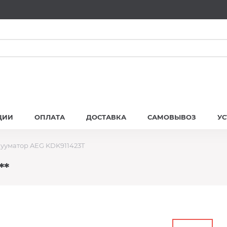
ЦИИ
ОПЛАТА
ДОСТАВКА
САМОВЫВОЗ
У
ууматор AEG KDK911423T
**