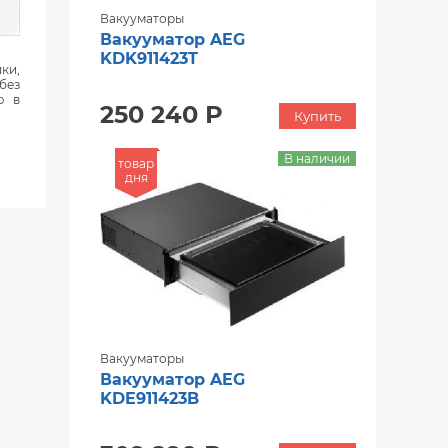
Вакууматоры
Вакууматор AEG
KDK911423T
ки,
без
ю в
250 240 Р
Купить
В наличии
товар
дня
Вакууматоры
Вакууматор AEG
KDE911423B