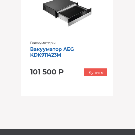
Вакууматоры
Вакууматор AEG
KDK911423M
101 500 Р
Купить
‹
›
‹
›
В наличии
В наличии