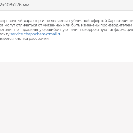
2x408x276 мм
правочный характер и не является публичной офертой.Характеристи
ра могут отличаться от указанных или быть изменены производителем 
аметили не правильную,ошибочную или некорректную информаци
почту
service.chepochem@mail.ru
 имеется кнопка рассрочки