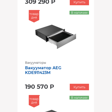
309 290 Р
Купить
В наличии
товар
дня
Вакууматоры
Вакууматор AEG
KDE911423M
190 570 Р
Купить
В наличии
товар
дня