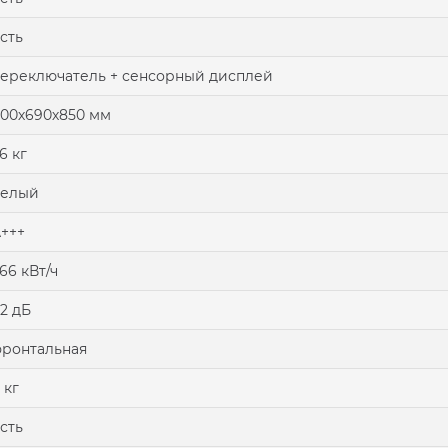
сть
ереключатель + сенсорный дисплей
00х690х850 мм
6 кг
белый
+++
.66 кВт/ч
2 дБ
ронтальная
 кг
сть