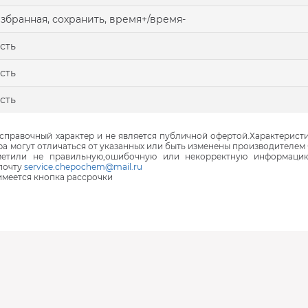
збранная, сохранить, время+/время-
сть
сть
сть
правочный характер и не является публичной офертой.Характеристи
ра могут отличаться от указанных или быть изменены производителем 
аметили не правильную,ошибочную или некорректную информаци
почту
service.chepochem@mail.ru
 имеется кнопка рассрочки
В наличии
Под заказ