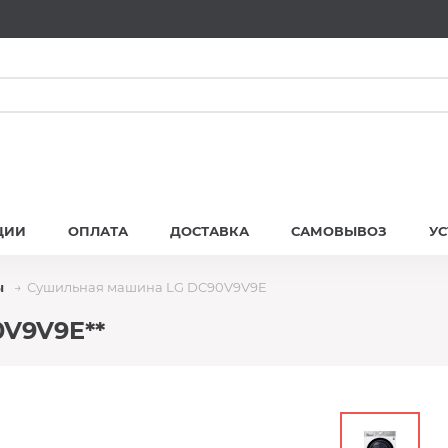
ЦИИ
ОПЛАТА
ДОСТАВКА
САМОВЫВОЗ
У
ы
Сушильная машина LG DC90V9V9E
V9V9E**