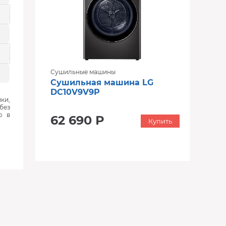
Сушильные машины
Сушильная машина LG
DC10V9V9P
ки,
без
ю в
62 690 Р
Купить
‹
›
‹
›