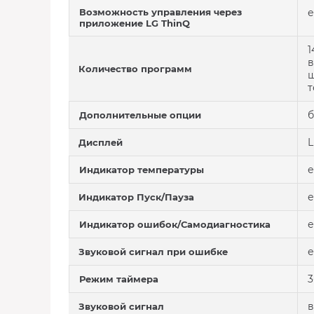
Возможность управления через
е
приложение LG ThinQ
1
в
Количество программ
ш
т
б
Дополнительные опции
L
Дисплей
е
Индикатор температуры
е
Индикатор Пуск/Пауза
е
Индикатор ошибок/Самодиагностика
е
Звуковой сигнал при ошибке
3
Режим таймера
в
Звуковой сигнал