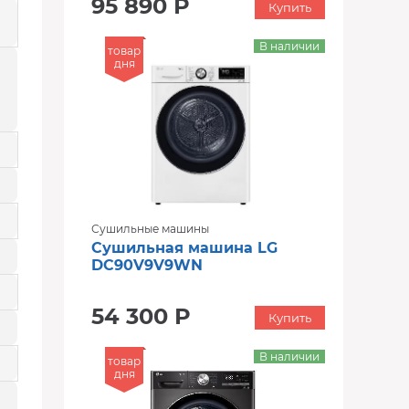
95 890 Р
Купить
В наличии
товар
дня
Сушильные машины
Сушильная машина LG
DC90V9V9WN
54 300 Р
Купить
В наличии
товар
дня