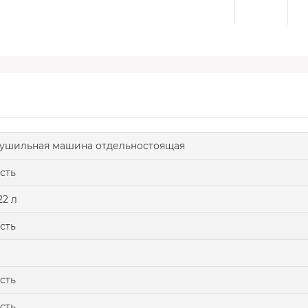
ушильная машина отдельностоящая
сть
22 л
сть
сть
сть