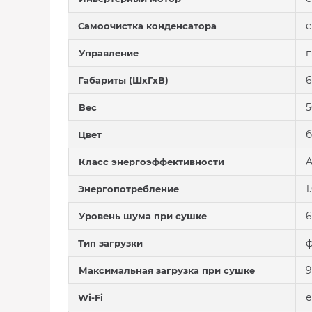
е
Самоочистка конденсатора
п
Управление
6
Габариты (ШхГхВ)
5
Вес
Цвет
A
Класс энергоэффективности
1
Энергопотребление
6
Уровень шума при сушке
ф
Тип загрузки
9
Максимальная загрузка при сушке
е
Wi-Fi