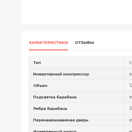
ХАРАКТЕРИСТИКИ
ОТЗЫВЫ
с
Тип
е
Инвертерный компрессор
1
Объем
е
Подсветка барабана
3
Ребра барабана
е
Перенавешиваемая дверь
е
Инвертерный мотор