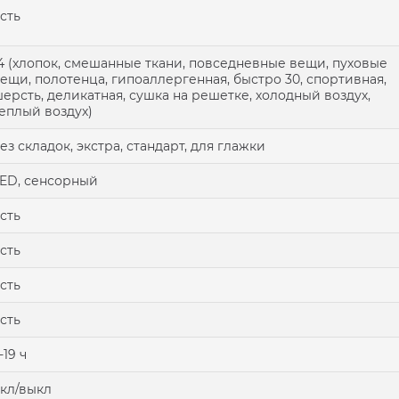
сть
4 (хлопок, смешанные ткани, повседневные вещи, пуховые
ещи, полотенца, гипоаллергенная, быстро 30, спортивная,
ерсть, деликатная, сушка на решетке, холодный воздух,
еплый воздух)
ез складок, экстра, стандарт, для глажки
ED, сенсорный
сть
сть
сть
сть
-19 ч
кл/выкл