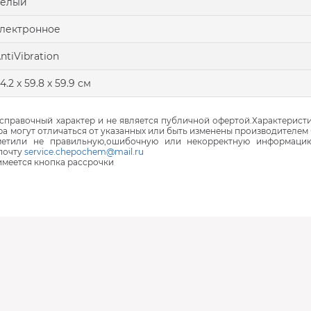
белый
лектронное
ntiVibration
4.2 x 59.8 x 59.9 см
правочный характер и не является публичной офертой.Характеристи
ра могут отличаться от указанных или быть изменены производителем 
аметили не правильную,ошибочную или некорректную информаци
почту
service.chepochem@mail.ru
 имеется кнопка рассрочки
В наличии
Под заказ
В наличии
В наличии