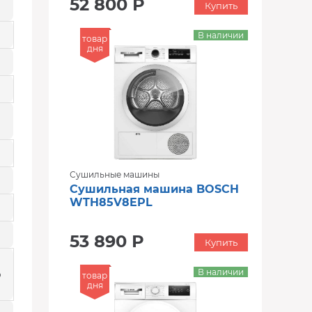
52 800 Р
Купить
В наличии
товар
дня
Сушильные машины
Сушильная машина BOSCH
WTH85V8EPL
53 890 Р
Купить
В наличии
р
товар
дня