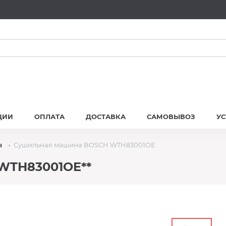
ЦИИ
ОПЛАТА
ДОСТАВКА
САМОВЫВОЗ
У
ы
Сушильная машина BOSCH WTH83001OE
WTH83001OE**