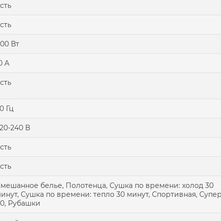
сть
сть
00 Вт
0 A
сть
0 Гц
20-240 В
сть
сть
мешанное белье, Полотенца, Сушка по времени: xолод 30
инут, Сушка по времени: тепло 30 минут, Спортивная, Супе
0, Рубашки