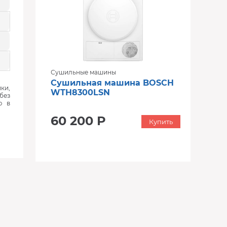
Сушильные машины
Сушильная машина BOSCH
ки,
WTH8300LSN
без
ю в
60 200 Р
Купить
‹
›
‹
›
‹
›
В наличии
В наличии