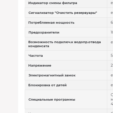
е
Индикатор смены фильтра
е
Сигнализатор "Очистить резервуары"
6
Потребляемая мощность
1
Предохранители
Возможность подключ.к водопр.отвода
е
конденсата
5
Частота
2
Напряжение
е
Электромагнитный замок
е
Блокировка от детей
С
м
Специальные программы
4