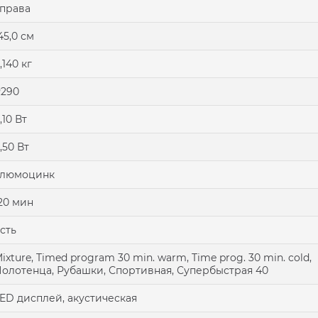
права
45,0 см
,140 кг
290
,10 Вт
,50 Вт
алюмоцинк
20 мин
сть
ixture, Timed program 30 min. warm, Time prog. 30 min. cold,
олотенца, Рубашки, Спортивная, Супербыстрая 40
ED дисплей, акустическая